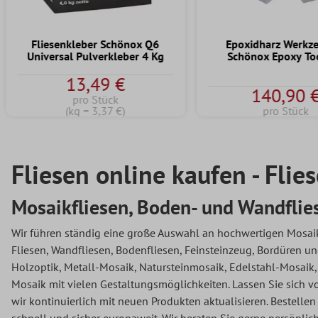
Fliesenkleber Schönox Q6
Epoxidharz Werkz
Universal Pulverkleber 4 Kg
Schönox Epoxy To
13,49 €
140,90 
pro Stück
(kg = 3,37 €)
pro Stück
Fliesen online kaufen - Flie
Mosaikfliesen, Boden- und Wandflie
Wir führen ständig eine große Auswahl an hochwertigen Mosaik
Fliesen, Wandfliesen, Bodenfliesen, Feinsteinzeug, Bordüren 
Holzoptik, Metall-Mosaik, Natursteinmosaik, Edelstahl-Mosaik,
Mosaik mit vielen Gestaltungsmöglichkeiten. Lassen Sie sich vo
wir kontinuierlich mit neuen Produkten aktualisieren. Bestelle
schnell und sicher europaweit. Wir beraten Sie gerne persönl