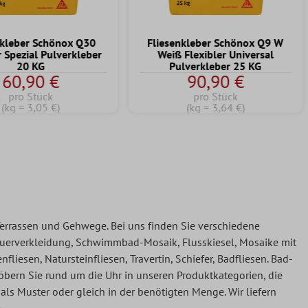
nkleber Schönox Q30
Fliesenkleber Schönox Q9 W
r Spezial Pulverkleber
Weiß Flexibler Universal
20 KG
Pulverkleber 25 KG
60,90 €
90,90 €
pro Stück
pro Stück
(kg = 3,05 €)
(kg = 3,64 €)
errassen und Gehwege. Bei uns finden Sie verschiedene
Mauerverkleidung, Schwimmbad-Mosaik, Flusskiesel, Mosaike mit
sen, Natursteinfliesen, Travertin, Schiefer, Badfliesen. Bad-
töbern Sie rund um die Uhr in unseren Produktkategorien, die
als Muster oder gleich in der benötigten Menge. Wir liefern
.