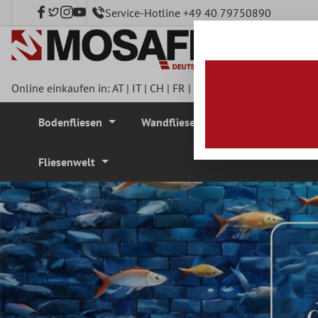
Service-Hotline +49 40 79750890
nhalt springen
Online einkaufen in:
AT
|
IT
|
CH
|
FR
|
DE
|
UK
|
CZ
|
SE
|
DK
|
BE
Bodenfliesen
Wandfliesen
Mosaikfliesen
Fliesenwelt