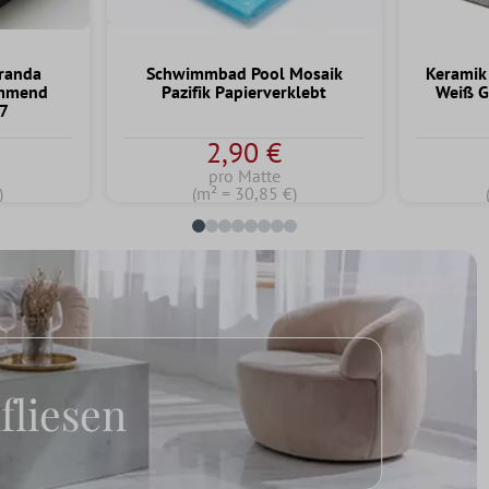
randa
Schwimmbad Pool Mosaik
Keramik
emmend
Pazifik Papierverklebt
Weiß G
47
2,90 €
pro Matte
)
(m² = 30,85 €)
fliesen