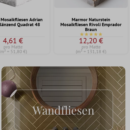
 Mosaikfliesen Adrian
Marmor Naturstein
länzend Quadrat 48
Mosaikfliesen Rivoli Emprador
Braun
Durchschnittliche Bewert
4,61 €
12,20 €
pro Matte
pro Matte
(m² = 51,80 €)
(m² = 131,18 €)
Wandfliesen