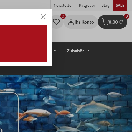
Newsletter
Ratgeber
Blog
SALE
0
Ihr Konto
0,00 €*
Warenkorb
düre
Bodenbeläge
Zubehör