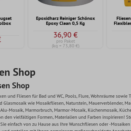
eugset
Epoxidharz Reiniger Schönox
Fliese
olbox
Epoxy Clean 0,5 Kg
Flexible
36,90 €
€
pro Paket
(kg = 73,80 €)
sen Shop
sen Shop
en und Fliesen für Bad und WC, Pools, Flure, Wohnräume sowie T
und Glasmosaik wie Mosaikfliesen, Naturstein, Mauerverblender, 
 Alu-Mosaik, Marmorbruch, Marmor-Mosaik, Küchenmosaik, Küchenflie
n den vielfältigen Formen, Materialien und Farben inspirieren! S
n Sie einfach von zu Hause aus Ihre Wunschfliesen oder -Mosaiken 
ich und erstellen mit Ihnen gemeinsam maßgeschneiderte Angebote