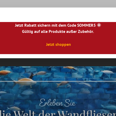
Jetzt Rabatt sichern mit dem Code SOMMER5 🌞
Gültig auf alle Produkte außer Zubehör.
|
NL
|
IE
|
ES
|
PL
|
PT
|
FI
|
GR
|
RO
|
NO
|
HU
|
BG
|
HR
|
LU
Jetzt shoppen
Natursteinfliesen
Terrassenplatten
Fliesenbor