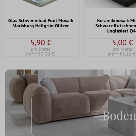
Glas Schwimmbad Pool Mosaik
Keramikmosaik Mi
Marisburg Hellgrün Glitzer
Schwarz Rutschh
Unglasiert Q
5,90 €
5,00 €
pro Matte
pro Matte
(m² = 59,00 €)
(m² = 56,18 €
Boden