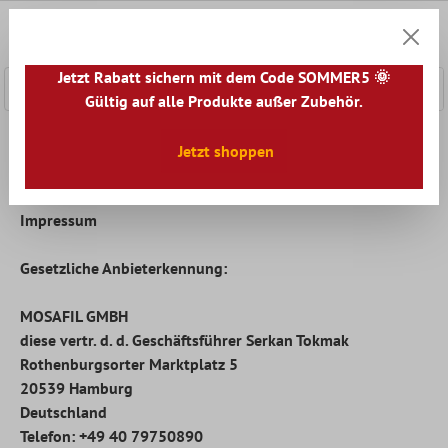
nhalt springen
0
Warenk
Jetzt Rabatt sichern mit dem Code SOMMER5 🌞
Gültig auf alle Produkte außer Zubehör.
Home
Inhalt
Impressum
Jetzt shoppen
Impressum
Gesetzliche Anbieterkennung:
MOSAFIL GMBH
diese vertr. d. d. Geschäftsführer Serkan Tokmak
Rothenburgsorter Marktplatz 5
20539 Hamburg
Deutschland
Telefon: +49 40 79750890