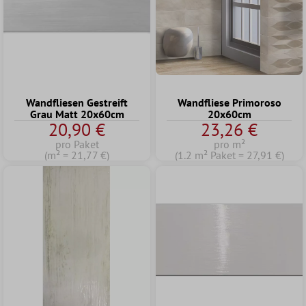
Wandfliesen Gestreift
Wandfliese Primoroso
Grau Matt 20x60cm
20x60cm
20,90 €
23,26 €
pro Paket
pro m²
(m² = 21,77 €)
(1.2 m² Paket = 27,91 €)