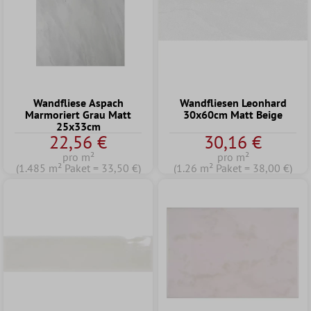
Wandfliese Aspach
Wandfliesen Leonhard
Marmoriert Grau Matt
30x60cm Matt Beige
25x33cm
22,56 €
30,16 €
pro m²
pro m²
(1.485 m² Paket = 33,50 €)
(1.26 m² Paket = 38,00 €)