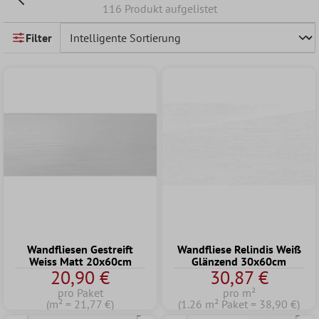
116 Produkt aufgelistet
Filter
Wandfliesen Gestreift
Wandfliese Relindis Weiß
Weiss Matt 20x60cm
Glänzend 30x60cm
20,90 €
30,87 €
pro Paket
pro m²
(m² = 21,77 €)
(1.26 m² Paket = 38,90 €)