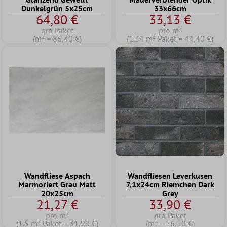
Dunkelgrün 5x25cm
33x66cm
64,80 €
33,13 €
pro Paket
pro m²
(m² = 86,40 €)
(1.34 m² Paket = 44,40 €)
Wandfliese Aspach
Wandfliesen Leverkusen
Marmoriert Grau Matt
7,1x24cm Riemchen Dark
20x25cm
Grey
21,27 €
33,90 €
pro m²
pro Paket
(1.5 m² Paket = 31,90 €)
(m² = 56,50 €)