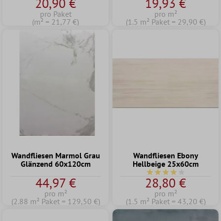
20,90 €
19,93 €
pro Paket
pro m²
(m² = 21,77 €)
(1.5 m² Paket = 29,90 €)
Wandfliesen Marmol Grau
Wandfliesen Ebony
Glänzend 60x120cm
Hellbeige 25x60cm
Durchschnittliche Bew
44,97 €
28,80 €
pro m²
pro m²
(2.88 m² Paket = 129,50 €)
(1.5 m² Paket = 43,20 €)