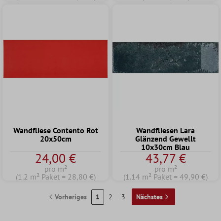
Wandfliese Contento Rot
Wandfliesen Lara
20x50cm
Glänzend Gewellt
10x30cm Blau
24,00 €
43,77 €
pro m²
pro m²
(1.2 m² Paket = 28,80 €)
(1.14 m² Paket = 49,90 €)
Vorheriges
1
2
3
Nächstes