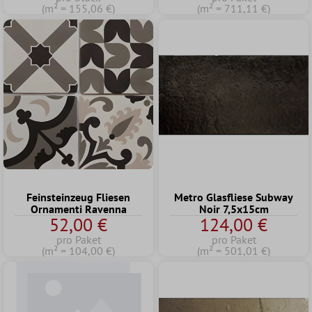
(m² = 155,06 €)
(m² = 711,11 €)
Feinsteinzeug Fliesen
Metro Glasfliese Subway
Ornamenti Ravenna
Noir 7,5x15cm
52,00 €
124,00 €
pro Paket
pro Paket
(m² = 104,00 €)
(m² = 501,01 €)