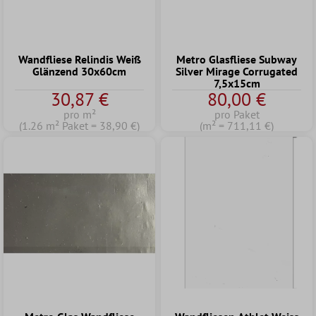
Wandfliese Relindis Weiß
Metro Glasfliese Subway
Glänzend 30x60cm
Silver Mirage Corrugated
7,5x15cm
30,87 €
80,00 €
pro m²
pro Paket
(1.26 m² Paket = 38,90 €)
(m² = 711,11 €)