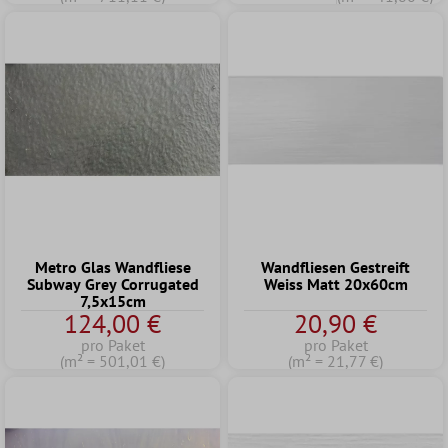
Metro Glas Wandfliese
Wandfliesen Gestreift
Subway Grey Corrugated
Weiss Matt 20x60cm
7,5x15cm
124,00 €
20,90 €
pro Paket
pro Paket
(m² = 501,01 €)
(m² = 21,77 €)