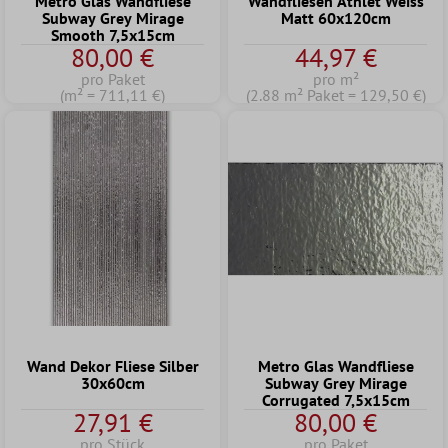
Metro Glas Wandfliese
Wandfliesen Athlet Weiss
Subway Grey Mirage
Matt 60x120cm
Smooth 7,5x15cm
80,00 €
44,97 €
pro Paket
pro m²
(m² = 711,11 €)
(2.88 m² Paket = 129,50 €)
Wand Dekor Fliese Silber
Metro Glas Wandfliese
30x60cm
Subway Grey Mirage
Corrugated 7,5x15cm
27,91 €
80,00 €
pro Stück
pro Paket