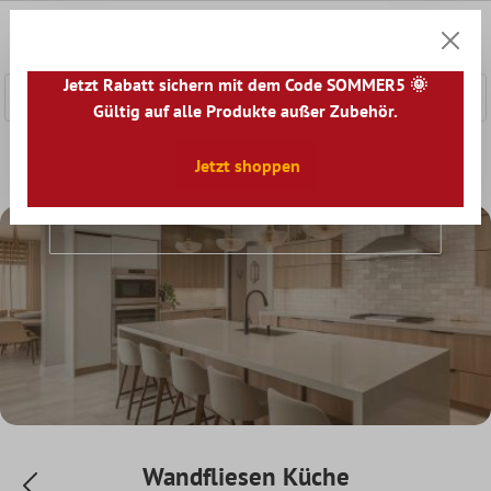
nhalt springen
0
Warenk
Jetzt Rabatt sichern mit dem Code SOMMER5 🌞
Gültig auf alle Produkte außer Zubehör.
Home
Wandfliesen
Jetzt shoppen
Wandfliesen Küche
Wandfliesen Küche
Wandfliesen Küche