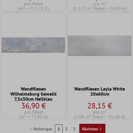
pro Paket
pro m²
(m² = 711,11 €)
(1.125 m² Paket = 24,89 €)
Wandfliesen
Wandfliesen Layla White
Wilhelmsburg Gewellt
20x60cm
7,5x30cm Hellblau
36,90 €
28,15 €
pro Paket
pro m²
(m² = 73,80 €)
(1.08 m² Paket = 30,40 €)
Vorheriges
1
2
3
Nächstes