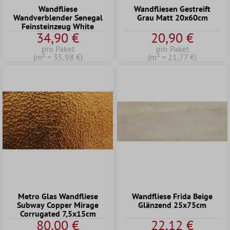
Wandfliese
Wandfliesen Gestreift
Wandverblender Senegal
Grau Matt 20x60cm
Feinsteinzeug White
34,90 €
20,90 €
pro Paket
pro Paket
(m² = 35,98 €)
(m² = 21,77 €)
Metro Glas Wandfliese
Wandfliese Frida Beige
Subway Copper Mirage
Glänzend 25x75cm
Corrugated 7,5x15cm
80,00 €
22,12 €