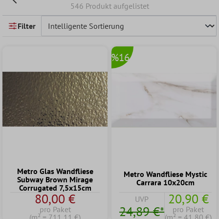
546 Produkt aufgelistet
Filter
%16
Metro Glas Wandfliese
Metro Wandfliese Mystic
Subway Brown Mirage
Carrara 10x20cm
Corrugated 7,5x15cm
80,00 €
20,90 €
UVP
24,89 €*
pro Paket
pro Paket
(m² = 711,11 €)
(m² = 41,80 €)