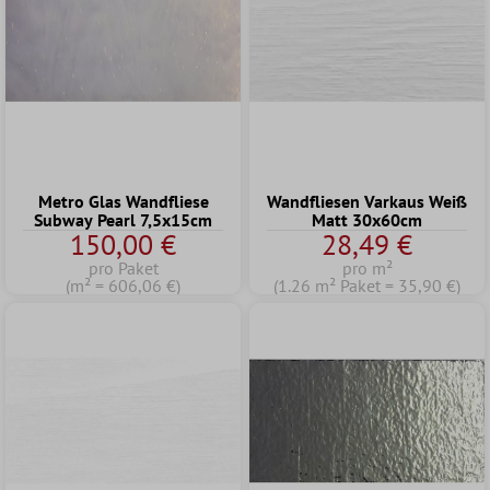
Metro Glas Wandfliese
Wandfliesen Varkaus Weiß
Subway Pearl 7,5x15cm
Matt 30x60cm
150,00 €
28,49 €
pro Paket
pro m²
(m² = 606,06 €)
(1.26 m² Paket = 35,90 €)