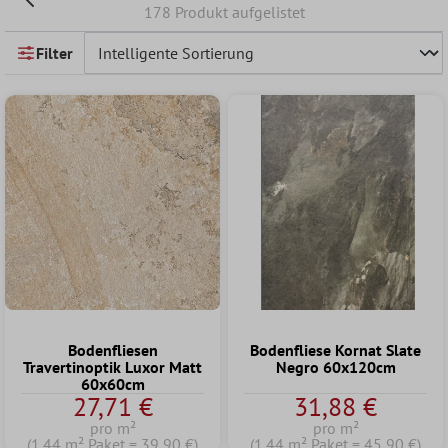
178 Produkt aufgelistet
Filter
Bodenfliesen
Bodenfliese Kornat Slate
Travertinoptik Luxor Matt
Negro 60x120cm
60x60cm
27,71 €
31,88 €
pro m²
pro m²
(1.44 m² Paket = 39,90 €)
(1.44 m² Paket = 45,90 €)