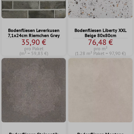
Bodenfliesen Leverkusen
Bodenfliesen Liberty XXL
7,1x24cm Riemchen Grey
Beige 80x80cm
35,90 €
76,48 €
pro Paket
pro m²
(m² = 59,83 €)
(1.28 m² Paket = 97,90 €)