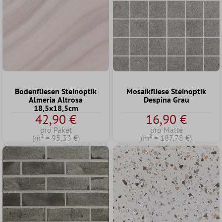
Bodenfliesen Steinoptik
Mosaikfliese Steinoptik
Almeria Altrosa
Despina Grau
18,5x18,5cm
42,90 €
16,90 €
pro Paket
pro Matte
(m² = 95,33 €)
(m² = 187,78 €)