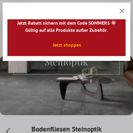
nhalt springen
0
Warenk
Jetzt Rabatt sichern mit dem Code SOMMER5 🌞
Gültig auf alle Produkte außer Zubehör.
Home
Bodenfliesen
Jetzt shoppen
Optik
Bodenfliesen Steinoptik
Bodenfliesen
Steinoptik
Bodenfliesen Steinoptik