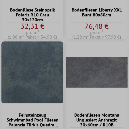
Bodenfliese Steinoptik
Bodenfliesen Liberty XXL
Polaris R10 Grau
Bunt 80x80cm
30x120cm
32,31 €
76,48 €
pro m²
pro m²
(1.08 m² Paket = 34,90 €)
(1.28 m² Paket = 97,90 €)
Feinsteinzeug
Bodenfliesen Montana
Schwimmbad Pool Fliesen
Unglasiert Anthrazit
Palencia Türkis Quadrat
30x60cm / R10B