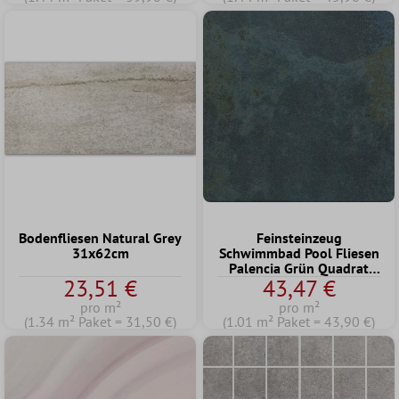
Bodenfliesen Natural Grey
Feinsteinzeug
31x62cm
Schwimmbad Pool Fliesen
Palencia Grün Quadrat
23,51 €
43,47 €
22,5
pro m²
pro m²
(1.34 m² Paket = 31,50 €)
(1.01 m² Paket = 43,90 €)