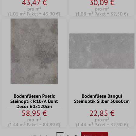
43,47 €
30,09 €
22,5
pro m²
pro m²
(1.01 m² Paket = 43,90 €)
(1.08 m² Paket = 32,50 €)
Bodenfliesen Poetic
Bodenfliese Bangui
Steinoptik R10/A Bunt
Steinoptik Silber 30x60cm
Decor 60x120cm
58,95 €
22,85 €
pro m²
pro m²
(1.44 m² Paket = 84,89 €)
(1.44 m² Paket = 32,90 €)