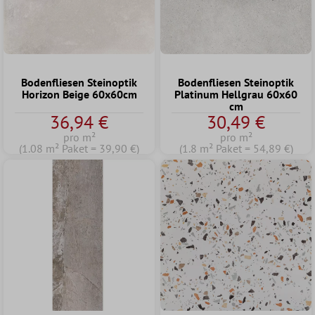
Bodenfliesen Steinoptik
Bodenfliesen Steinoptik
Horizon Beige 60x60cm
Platinum Hellgrau 60x60
cm
36,94 €
30,49 €
pro m²
pro m²
(1.08 m² Paket = 39,90 €)
(1.8 m² Paket = 54,89 €)