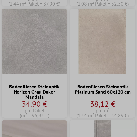
(1.44 m² Paket = 37,90 €)
(1.08 m² Paket = 32,50 €)
Bodenfliesen Steinoptik
Bodenfliesen Steinoptik
Horizon Grau Dekor
Platinum Sand 60x120 cm
Mandala
34,90 €
38,12 €
pro Paket
pro m²
(m² = 96,94 €)
(1.44 m² Paket = 54,89 €)