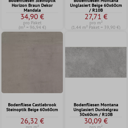
Bodenfliesen Steinoptik
Bodenfliesen Montana
Horizon Braun Dekor
Unglasiert Beige 60x60cm
Mandala
/ R10B
34,90 €
27,71 €
pro Paket
pro m²
(m² = 96,94 €)
(1.44 m² Paket = 39,90 €)
Bodenfliese Castlebrook
Bodenfliesen Montana
Steinoptik Beige 60x60cm
Unglasiert Dunkelgrau
30x60cm / R10B
26,32 €
30,09 €
pro m²
pro m²