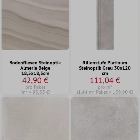
Bodenfliesen Steinoptik
Rillenstufe Platinum
Almeria Beige
Steinoptik Grau 30x120
18,5x18,5cm
cm
42,90 €
111,04 €
pro Paket
pro m²
(m² = 95,33 €)
(1.44 m² Paket = 159,90 €)