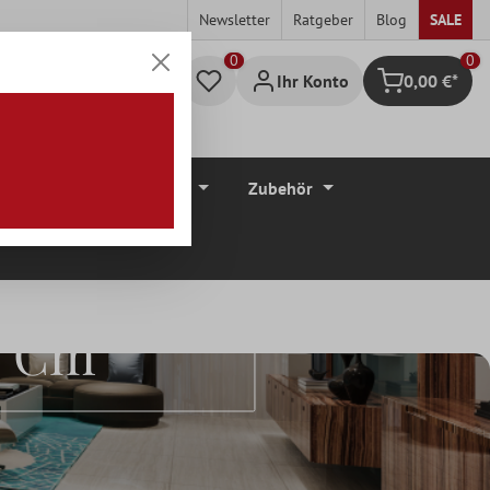
Newsletter
Ratgeber
Blog
SALE
0
Ihr Konto
0,00 €*
Warenkorb
düre
Bodenbeläge
Zubehör
5 Cm