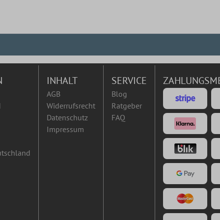
N
INHALT
SERVICE
ZAHLUNGSM
AGB
Blog
d
Widerrufsrecht
Ratgeber
Datenschutz
FAQ
Impressum
utschland