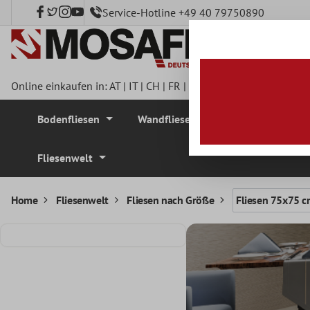
Service-Hotline +49 40 79750890
nhalt springen
Online einkaufen in:
AT
|
IT
|
CH
|
FR
|
DE
|
UK
|
CZ
|
SE
|
DK
|
BE
Bodenfliesen
Wandfliesen
Mosaikfliesen
Fliesenwelt
Home
Fliesenwelt
Fliesen nach Größe
Fliesen 75x75 