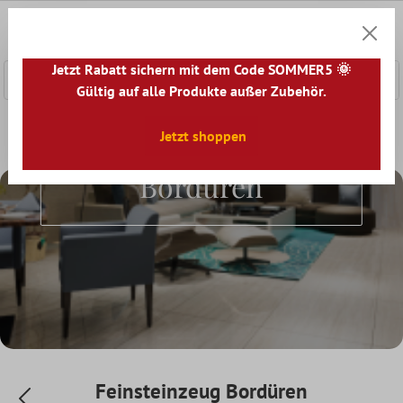
nhalt springen
0
Warenk
Jetzt Rabatt sichern mit dem Code SOMMER5 🌞
Gültig auf alle Produkte außer Zubehör.
Home
Fliesenbordüre
Jetzt shoppen
Feinsteinzeug Bordüren
Feinsteinzeug
Bordüren
Feinsteinzeug Bordüren