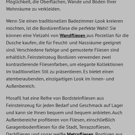
Möglichkeit, die Oberflächen, Wände und Böden Ihrer
Wohnräume zu verkleiden.
Wenn Sie einen traditionellen Badezimmer-Look kreieren
möchten, ist die Bordürenfliese die perfekte Wahl! Sie
können eine Vielzahl von
Wandfliesen
aus Porzellan für die
Dusche kaufen, die für Feucht- und Nassräume geeignet
sind. Verschiedene farbige und gemusterte Fliesen sind
erhältlich. Feinsteinzeug Bordüren verwenden zwei
kontrastierende Fliesenfarben, um elegante Kollektionen
im traditionellen Stil zu präsentieren. Es bietet einen
atemberaubenden, einzigartigen Look im Innen- und
Außenbereich.
Mosafil hat eine Reihe von Bordsteinfliesen aus
Feinsteinzeug für jeden Bedarf und Geschmack auf Lager
und kann sie Ihnen bequem und bequem anbieten. Auch
Außenbereiche profitieren von Fliesen, einschließlich
Garagenbodenfliesen für die Stadt, Terrazzofliesen,
Dachfliesen und sogar weiße
Metrofliesen
. Bordüren aus