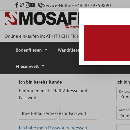
Service-Hotline +49 40 79750890
nhalt springen
Online einkaufen in:
AT
|
IT
|
CH
|
FR
|
DE
|
UK
|
CZ
|
SE
|
DK
|
BE
Bodenfliesen
Wandfliesen
Mosaikfliesen
Fliesenwelt
Ich bin bereits Kunde
Ich bi
Pers
Einloggen mit E-Mail-Adresse und
Kontot
Passwort
Anrede
Ihre E-Mail-Adresse
Ihr Passwort
Ich habe mein Passwort vergessen.