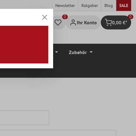
Newsletter
Ratgeber
Blog
SALE
0
Ihr Konto
0,00 €*
Warenkorb
düre
Bodenbeläge
Zubehör