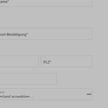
name*
ort-Bestätigung*
PLZ
*
and