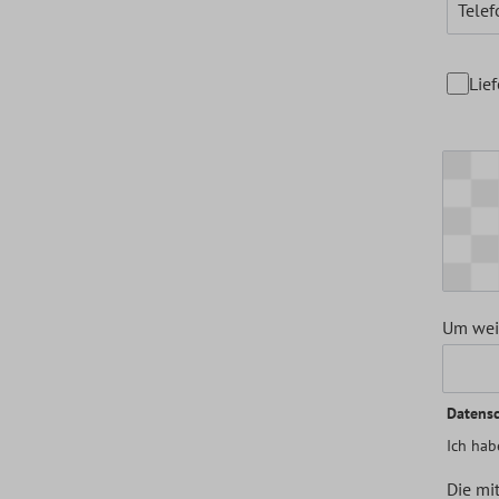
Tele
Lie
Um weit
Datens
Ich hab
Die mit