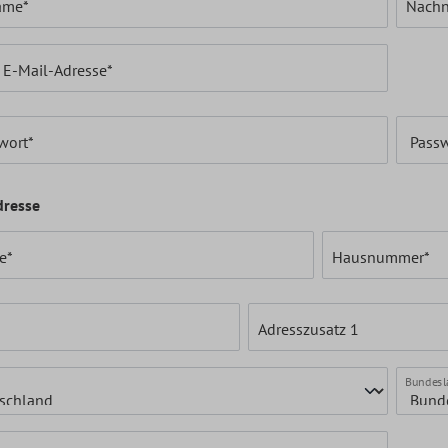
ame*
Nach
 E-Mail-Adresse*
wort*
Passw
dresse
e*
Hausnummer*
Adresszusatz 1
Bundesl