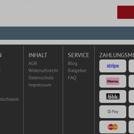
N
INHALT
SERVICE
ZAHLUNGSM
AGB
Blog
d
Widerrufsrecht
Ratgeber
Datenschutz
FAQ
Impressum
utschland