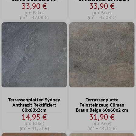
33,90 €
33,90 €
60x60x2 cm
pro Paket
pro Paket
(m² = 47,08 €)
(m² = 47,08 €)
Terrassenplatten Sydney
Terrassenplatte
Anthrazit Rektifiziert
Feinsteinzeug Climax
60x60x2cm
Braun Beige 60x60x2 cm
14,95 €
31,90 €
pro Paket
pro Paket
(m² = 41,53 €)
(m² = 44,31 €)