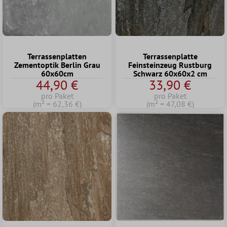
Terrassenplatten
Terrassenplatte
Zementoptik Berlin Grau
Feinsteinzeug Rustburg
60x60cm
Schwarz 60x60x2 cm
44,90 €
33,90 €
pro Paket
pro Paket
(m² = 62,36 €)
(m² = 47,08 €)