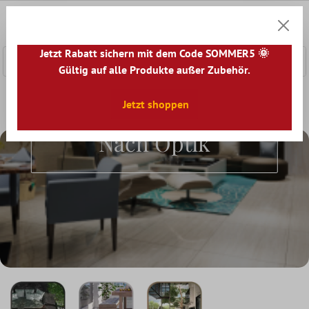
nhalt springen
0
Warenk
Jetzt Rabatt sichern mit dem Code SOMMER5 🌞
Gültig auf alle Produkte außer Zubehör.
Home
Terrassenplatten
Jetzt shoppen
Terrassenplatten nach Optik
Terrassenplatten
Nach Optik