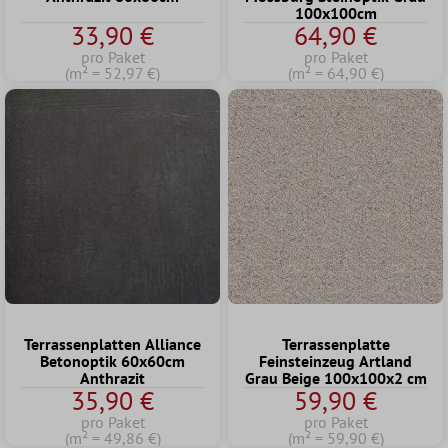
100x100cm
33,90 €
64,90 €
pro Paket
pro Paket
(m² = 52,97 €)
(m² = 64,90 €)
Terrassenplatten Alliance
Terrassenplatte
Betonoptik 60x60cm
Feinsteinzeug Artland
Anthrazit
Grau Beige 100x100x2 cm
35,90 €
59,90 €
pro Paket
pro Paket
(m² = 49,86 €)
(m² = 59,90 €)