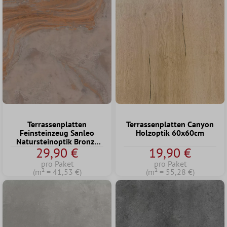
Terrassenplatten
Terrassenplatten Canyon
Feinsteinzeug Sanleo
Holzoptik 60x60cm
Natursteinoptik Bronze
29,90 €
19,90 €
60x60x2cm
pro Paket
pro Paket
(m² = 41,53 €)
(m² = 55,28 €)