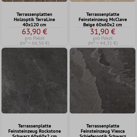
Terrassenplatten
Terrassenplatte
Holzoptik TerraLine
Feinsteinzeug McClave
40x120 cm
Beige 60x60x2 cm
63,90 €
31,90 €
pro Paket
pro Paket
(m² = 66,56 €)
(m² = 44,31 €)
Terrassenplatte
Terrassenplatte
Feinsteinzeug Rockstone
Feinsteinzeug Viesca
Schwarz 60x60x2 cm
Schieferoptik Schwarz