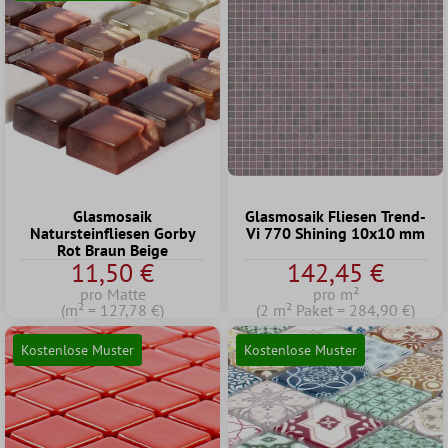
Glasmosaik
Glasmosaik Fliesen Trend-
Natursteinfliesen Gorby
Vi 770 Shining 10x10 mm
Rot Braun Beige
11,50 €
142,45 €
pro Matte
pro m²
(m² = 127,78 €)
(2 m² Paket = 284,90 €)
Kostenlose Muster
Kostenlose Muster