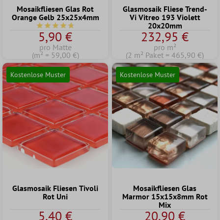
Mosaikfliesen Glas Rot
Glasmosaik Fliese Trend-
Orange Gelb 25x25x4mm
Vi Vitreo 193 Violett
20x20mm
Durchschnittliche Bewertung von 4.7 von 5 Sternen
5,90 €
232,95 €
pro Matte
pro m²
(m² = 59,00 €)
(2 m² Paket = 465,90 €)
Kostenlose Muster
Kostenlose Muster
Glasmosaik Fliesen Tivoli
Mosaikfliesen Glas
Rot Uni
Marmor 15x15x8mm Rot
Mix
5,40 €
20,90 €