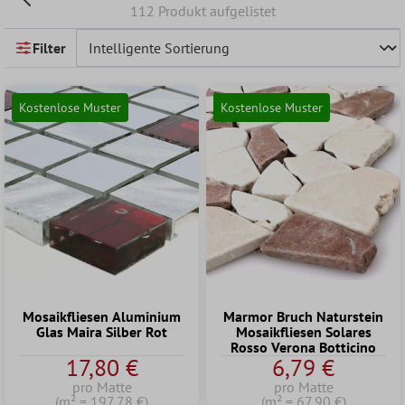
112 Produkt aufgelistet
Filter
Kostenlose Muster
Kostenlose Muster
Mosaikfliesen Aluminium
Marmor Bruch Naturstein
Glas Maira Silber Rot
Mosaikfliesen Solares
Rosso Verona Botticino
17,80 €
6,79 €
pro Matte
pro Matte
(m² = 197,78 €)
(m² = 67,90 €)