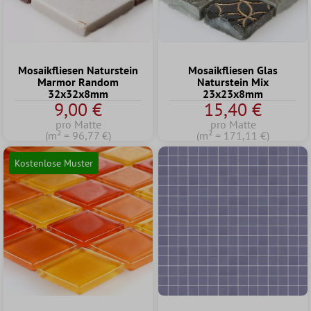
Mosaikfliesen Naturstein
Mosaikfliesen Glas
Marmor Random
Naturstein Mix
32x32x8mm
23x23x8mm
9,00 €
15,40 €
pro Matte
pro Matte
(m² = 96,77 €)
(m² = 171,11 €)
Kostenlose Muster