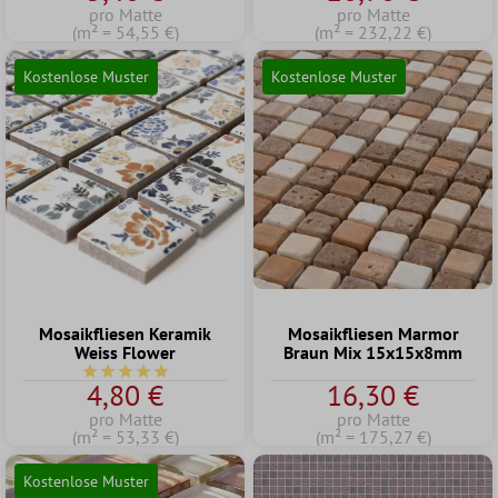
pro Matte
pro Matte
(m² = 54,55 €)
(m² = 232,22 €)
Kostenlose Muster
Kostenlose Muster
Mosaikfliesen Keramik
Mosaikfliesen Marmor
Weiss Flower
Braun Mix 15x15x8mm
Durchschnittliche Bewertung von 5 von 5 Sternen
4,80 €
16,30 €
pro Matte
pro Matte
(m² = 53,33 €)
(m² = 175,27 €)
Kostenlose Muster