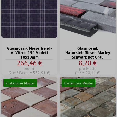
Glasmosaik Fliese Trend-
Glasmosaik
Vi Vitreo 194 Violett
Natursteinfliesen Marley
10x10mm
Schwarz Rot Grau
266,46 €
8,20 €
pro m²
pro Matte
(2 m² Paket = 532,91 €)
(m² = 90,11 €)
Kostenlose Muster
Kostenlose Muster