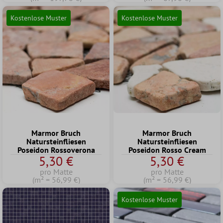
Kostenlose Muster
Kostenlose Muster
Marmor Bruch
Marmor Bruch
Natursteinfliesen
Natursteinfliesen
Poseidon Rossoverona
Poseidon Rosso Cream
5,30 €
5,30 €
pro Matte
pro Matte
(m² = 56,99 €)
(m² = 56,99 €)
Kostenlose Muster