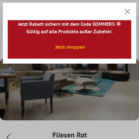
nhalt springen
0
Warenk
Jetzt Rabatt sichern mit dem Code SOMMER5 🌞
Gültig auf alle Produkte außer Zubehör.
Home
Fliesenwelt
Jetzt shoppen
Fliesen nach Farben
Fliesen Rot
Fliesen Rot
Fliesen Rot