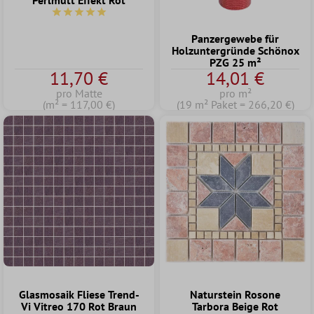
Perlmutt Effekt Rot
Durchschnittliche Bewertung von 5 von 5 Sternen
Panzergewebe für
Holzuntergründe Schönox
PZG 25 m²
11,70 €
14,01 €
pro Matte
pro m²
(m² = 117,00 €)
(19 m² Paket = 266,20 €)
Glasmosaik Fliese Trend-
Naturstein Rosone
Vi Vitreo 170 Rot Braun
Tarbora Beige Rot