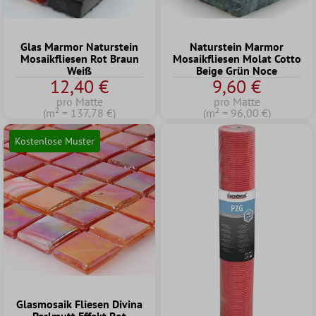
Glas Marmor Naturstein
Naturstein Marmor
Mosaikfliesen Rot Braun
Mosaikfliesen Molat Cotto
Weiß
Beige Grün Noce
12,40 €
9,60 €
pro Matte
pro Matte
(m² = 137,78 €)
(m² = 96,00 €)
Kostenlose Muster
Glasmosaik Fliesen Divina