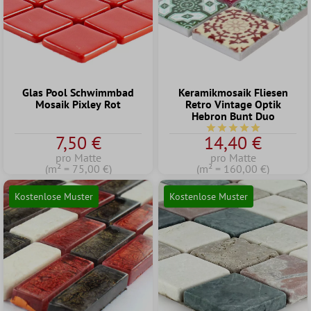
Glas Pool Schwimmbad
Keramikmosaik Fliesen
Mosaik Pixley Rot
Retro Vintage Optik
Hebron Bunt Duo
Durchschnittliche Bew
7,50 €
14,40 €
pro Matte
pro Matte
(m² = 75,00 €)
(m² = 160,00 €)
Kostenlose Muster
Kostenlose Muster