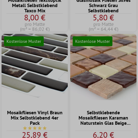
Mosaikfliesen Textiloptik
Glasmosaik Fliesen Silves
Metall Selbstklebend
Schwarz Grau
Taxco Mix
Selbstklebend
8,00 €
5,80 €
pro Matte
pro Matte
(m² = 86,02 €)
(m² = 64,44 €)
Kostenlose Muster
Kostenlose Muster
Mosaikfliesen Vinyl Braun
Selbstklebende
Mix Selbstklebend 4er
Mosaikfliesen Karaman
Pack
Naturstein Glas Beige
Braun
Durchschnittliche Bewertung von 5 von 5 Sternen
25,89 €
6,20 €