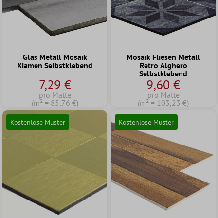
Glas Metall Mosaik
Mosaik Fliesen Metall
Xiamen Selbstklebend
Retro Alghero
Selbstklebend
7,29 €
9,60 €
pro Matte
pro Matte
(m² = 85,76 €)
(m² = 103,23 €)
Kostenlose Muster
Kostenlose Muster