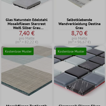
Glas Naturstein Edelstahl
Selbstklebende
Mosaikfliesen Starcrest
Wandverkleidung Destina
Weiß Silber Grau
Grau
7,40 €
8,70 €
Selbstklebend
pro Matte
pro Matte
(m² = 82,22 €)
(m² = 96,67 €)
Kostenlose Muster
Kostenlose Muster