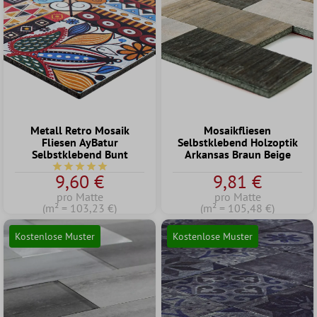
Metall Retro Mosaik
Mosaikfliesen
Fliesen AyBatur
Selbstklebend Holzoptik
Selbstklebend Bunt
Arkansas Braun Beige
Durchschnittliche Bewertung von 5 von 5 Sternen
9,60 €
9,81 €
pro Matte
pro Matte
(m² = 103,23 €)
(m² = 105,48 €)
Kostenlose Muster
Kostenlose Muster