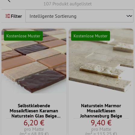
107 Produkt aufgelistet
Filter
Kostenlose Muster
Kostenlose Muster
Selbstklebende
Naturstein Marmor
Mosaikfliesen Karaman
Mosaikfliesen
Naturstein Glas Beige
Johannesburg Beige
6,20 €
9,40 €
Braun Brick
pro Matte
pro Matte
(m² = 68,89 €)
(m² = 113,25 €)