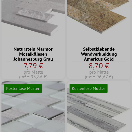
Naturstein Marmor
Selbstklebende
Mosaikfliesen
Wandverkleidung
Johannesburg Grau
Americus Gold
7,79 €
8,70 €
pro Matte
pro Matte
(m² = 93,86 €)
(m² = 96,67 €)
Kostenlose Muster
Kostenlose Muster