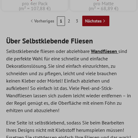
pro 4er Pack
pro Matte
(m² = 107,88 €)
(m² = 68,89 €)
Vorheriges
1
2
3
Nächstes
Über Selbstklebende Fliesen
Selbstklebende fliesen oder abziehbare
Wandfliesen
sind
die perfekte Wahl für eine schnelle und einfache
Dekorationslösung. Sie sind einfach einzurichten, zu
schneiden und zu pflegen, leicht und viele brauchen
keinen Kleber oder Mörtel! Einfach abziehen und
aufkleben! So einfach ist das. Viele Peel-and-Stick-
Wandfliesen lassen sich zudem leicht wieder entfernen – in
der Regel genügt es, die Oberfläche mit einem Föhn zu
erhitzen und abzuziehen!
Eine Seite ist selbstklebend, sodass Sie beim Bearbeiten
Ihres Designs nicht mit Klebstoff herumspielen müssen!
Ersetzen Sie stattdessen einfach Ihre Fliesen und das war's!