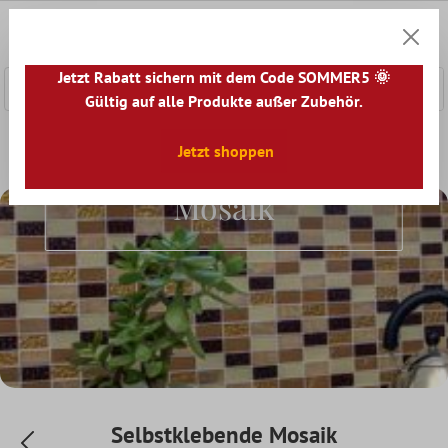
nhalt springen
0
Warenk
Jetzt Rabatt sichern mit dem Code SOMMER5 🌞
Gültig auf alle Produkte außer Zubehör.
Home
Mosaikfliesen
Jetzt shoppen
Selbstklebende Mosaik
Selbstklebende
Mosaik
Selbstklebende Mosaik