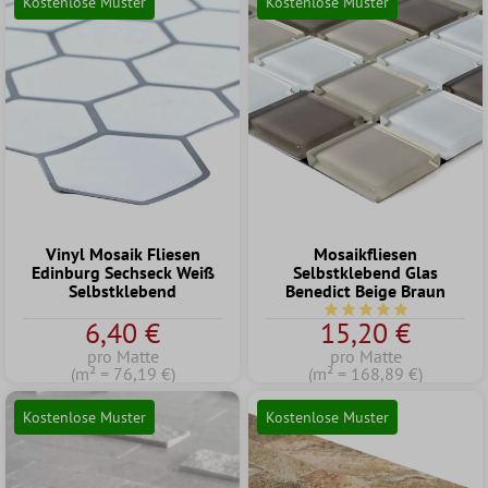
Kostenlose Muster
Kostenlose Muster
Vinyl Mosaik Fliesen
Mosaikfliesen
Edinburg Sechseck Weiß
Selbstklebend Glas
Selbstklebend
Benedict Beige Braun
Durchschnittliche Bew
6,40 €
15,20 €
pro Matte
pro Matte
(m² = 76,19 €)
(m² = 168,89 €)
Kostenlose Muster
Kostenlose Muster