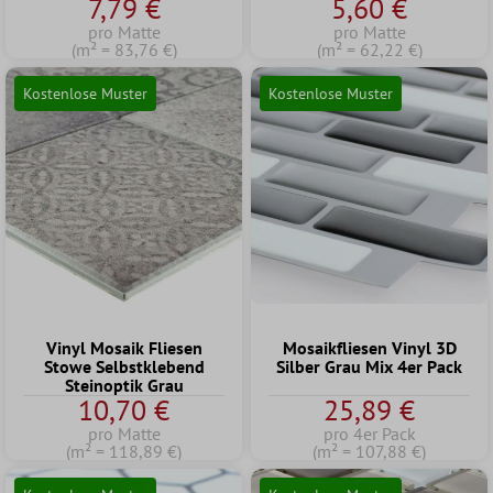
7,79 €
5,60 €
pro Matte
pro Matte
(m² = 83,76 €)
(m² = 62,22 €)
Kostenlose Muster
Kostenlose Muster
Vinyl Mosaik Fliesen
Mosaikfliesen Vinyl 3D
Stowe Selbstklebend
Silber Grau Mix 4er Pack
Steinoptik Grau
10,70 €
25,89 €
pro Matte
pro 4er Pack
(m² = 118,89 €)
(m² = 107,88 €)