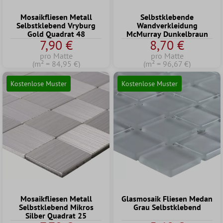
Mosaikfliesen Metall
Selbstklebende
Selbstklebend Vryburg
Wandverkleidung
Gold Quadrat 48
McMurray Dunkelbraun
7,90 €
8,70 €
pro Matte
pro Matte
(m² = 84,95 €)
(m² = 96,67 €)
Kostenlose Muster
Kostenlose Muster
Mosaikfliesen Metall
Glasmosaik Fliesen Medan
Selbstklebend Mikros
Grau Selbstklebend
Silber Quadrat 25