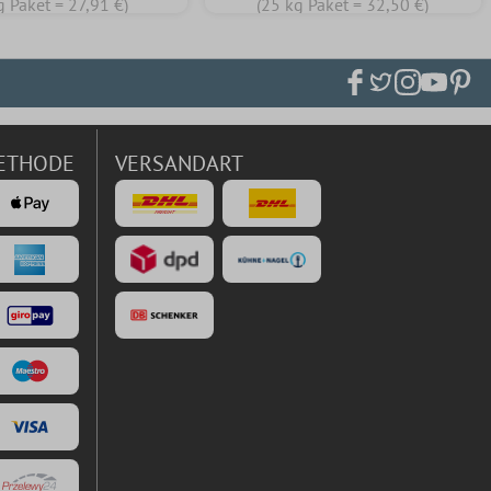
g Paket = 27,91 €)
(25 kg Paket = 32,50 €)
ETHODE
VERSANDART