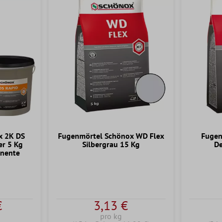
x 2K DS
Fugenmörtel Schönox WD Flex
Fugen
er 5 Kg
Silbergrau 15 Kg
De
nente
€
3,13 €
pro kg