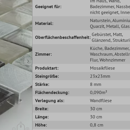
Im Haus
, Wand
,
Geeignet für:
Badezimmer
, Nassb
nicht geeignet
, Inn
Naturstein
, Alumini
Material:
Quarzit
, Metall
, Glas
Gebürstet
, Matt
,
Oberflächenbeschaffenheit:
Glänzend
, Strukturi
Küche
, Badezimmer
,
Zimmer:
Waschraum
, Abstel
Flur
, Wohnzimmer
Produktart:
Mosaikfliese
Steingröße:
23x23mm
Stärke:
8 mm
Flächendeckung:
0,090m²
Verlegung als:
Wandfliese
Breite:
30 cm
Länge:
30 cm
Höhe:
0,8 cm