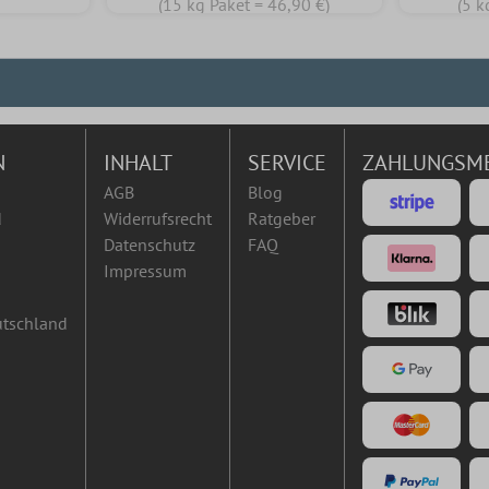
(15 kg Paket = 46,90 €)
(5 k
N
INHALT
SERVICE
ZAHLUNGSM
AGB
Blog
d
Widerrufsrecht
Ratgeber
Datenschutz
FAQ
Impressum
utschland