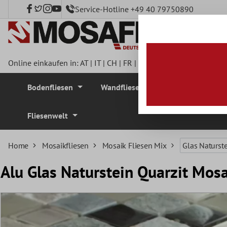
Service-Hotline +49 40 79750890
nhalt springen
Online einkaufen in:
AT
|
IT
|
CH
|
FR
|
DE
|
UK
|
CZ
|
SE
|
DK
|
BE
Bodenfliesen
Wandfliesen
Mosaikfliesen
Fliesenwelt
Home
Mosaikfliesen
Mosaik Fliesen Mix
Glas Naturst
Alu Glas Naturstein Quarzit Mosa