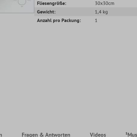
Fliesengröße:
30x30cm
Gewicht:
1,4 kg
Anzahl pro Packung:
1
n
Fragen & Antworten
Videos
¹Mus