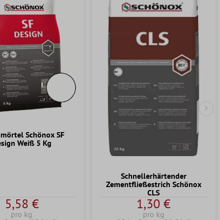
Näc
mörtel Schönox SF
sign Weiß 5 Kg
Schnellerhärtender
Zementfließestrich Schönox
CLS
5,58 €
1,30 €
pro kg
pro kg