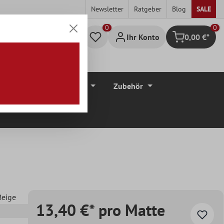
Newsletter
Ratgeber
Blog
SALE
0
Ihr Konto
0,00 €*
Warenkorb
düre
Bodenbeläge
Zubehör
Beige
13,40 €* pro Matte