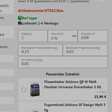
Inhalt:
0.09 Quadratmeter
(148,89 €* / 1 Quadratmeter)
ereich
en
Artikelnummer:
HT88236m
um
,
Auf Lager
Lieferzeit 2-4 Werktage
Matte(n)
Verschnitt
Produkt
m²
ert
lraum
,
Benötigter Fliesenkleber (kg)
Benötigte Fugenmasse (kg)
Grundierung (kg)
Passendes Zubehör
Fliesenkleber Schönox Q9 W Weiß
Flexibler Universal Pulverkleber 5 KG
1 Stück
23,90 €
Fugenmörtel Schönox SF Design Weiß 5
Kg