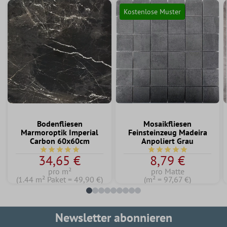
Kostenlose Muster
Bodenfliesen
Mosaikfliesen
Marmoroptik Imperial
Feinsteinzeug Madeira
Carbon 60x60cm
Anpoliert Grau
Durchschnittliche Bewertung von 5 von 5 Sternen
Durchschnittliche Bew
34,65 €
8,79 €
pro m²
pro Matte
(1.44 m² Paket = 49,90 €)
(m² = 97,67 €)
Newsletter abonnieren