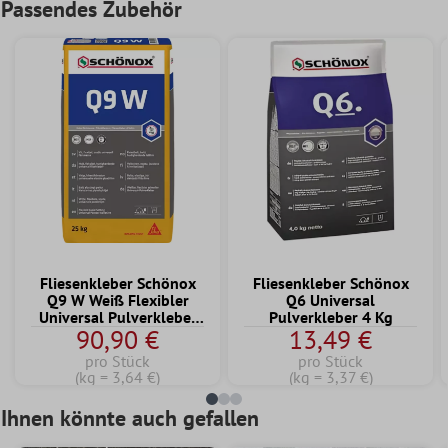
Passendes Zubehör
Fliesenkleber Schönox
Fliesenkleber Schönox
Q9 W Weiß Flexibler
Q6 Universal
Universal Pulverkleber
Pulverkleber 4 Kg
90,90 €
13,49 €
25 KG
pro Stück
pro Stück
(kg = 3,64 €)
(kg = 3,37 €)
Ihnen könnte auch gefallen