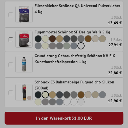
Fliesenkleber Schönox Q6 Universal Pulverkleber
4 Kg
1 Stück
13,49 €
Fugenmörtel Schönox SF Design Weiß 5 Kg
1 Paket
27,91 €
Grundierung Gebrauchsfertig Schönox KH FIX
Kunstharzhaftdispersion 1 kg
1 Stück
25,80 €
Schönox ES Bahamabeige Fugendicht- Silikon
(300ml)
1 Stück
15,90 €
In den Warenkorb
51,00
EUR