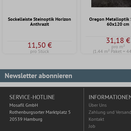
Sockelleiste Steinoptik Horizon
Oregon Metalloptik
Anthrazit
60x120 cm
31,18 €
11,50 €
pro m²
pro Stück
(1.44 m² Paket = 4
Newsletter abonnieren
SERVICE-HOTLINE
INFORMATIONE
Mosafil GmbH
Über Uns
Rothenburgsorter Marktplatz 5
Zahlung und Versan
20539 Hamburg
Kontakt
Job