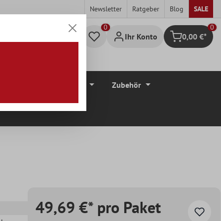
Newsletter
Ratgeber
Blog
SALE
0
Ihr Konto
0,00 €*
Warenkorb
düre
Bodenbeläge
Zubehör
49,69 €* pro Paket