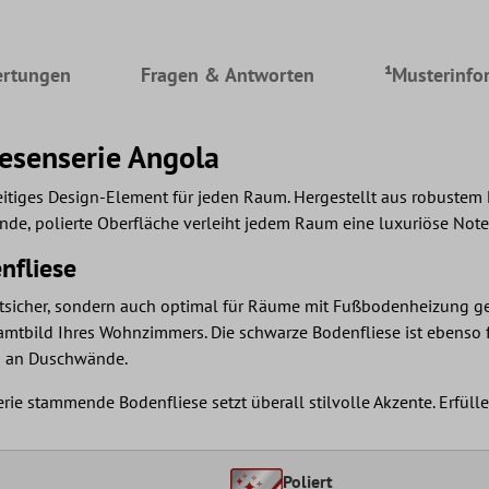
rtungen
Fragen & Antworten
¹Musterinfo
iesenserie Angola
eitiges Design-Element für jeden Raum. Hergestellt aus robustem Fe
ende, polierte Oberfläche verleiht jedem Raum eine luxuriöse Note
nfliese
ostsicher, sondern auch optimal für Räume mit Fußbodenheizung g
samtbild Ihres Wohnzimmers. Die schwarze Bodenfliese ist ebenso
d an Duschwände.
erie stammende Bodenfliese setzt überall stilvolle Akzente. Erfül
Poliert