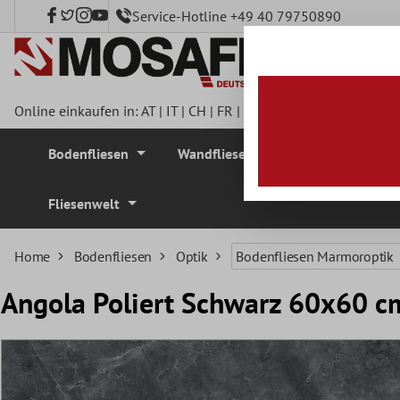
Service-Hotline +49 40 79750890
nhalt springen
Online einkaufen in:
AT
|
IT
|
CH
|
FR
|
DE
|
UK
|
CZ
|
SE
|
DK
|
BE
Bodenfliesen
Wandfliesen
Mosaikfliesen
Fliesenwelt
Home
Bodenfliesen
Optik
Bodenfliesen Marmoroptik
Angola Poliert Schwarz 60x60 c