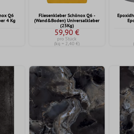
önox Q6
Fliesenkleber Schönox Q6 -
Epoxidh
ber 4 Kg
(Wand&Boden) Universalkleber
Ep
(25Kg)
59,90 €
pro Stück
(kg = 2,40 €)