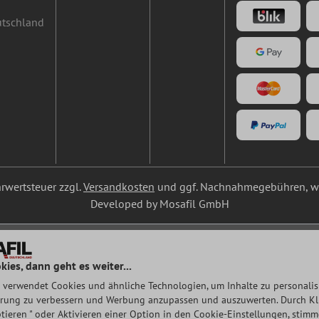
utschland
ehrwertsteuer zzgl.
Versandkosten
und ggf. Nachnahmegebühren, we
Developed by Mosafil GmbH
kies, dann geht es weiter...
 verwendet Cookies und ähnliche Technologien, um Inhalte zu personalisi
rung zu verbessern und Werbung anzupassen und auszuwerten. Durch Klic
tieren " oder Aktivieren einer Option in den Cookie-Einstellungen, stim