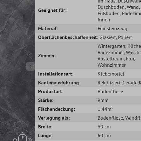
Im Haus
, Duschwan
Duschboden
, Wand
Geeignet für:
Fußboden
, Badezim
Innen
Material:
Feinsteinzeug
Oberflächenbeschaffenheit:
Glasiert
, Poliert
Wintergarten
, Küche
Badezimmer
, Wasch
Zimmer:
Abstellraum
, Flur
,
Wohnzimmer
Installationsart:
Klebemörtel
Kantenausführung:
Rektifiziert
, Gerade 
Produktart:
Bodenfliese
Stärke:
9mm
Flächendeckung:
1,44m²
Verlegung als:
Bodenfliese
, Wandfl
Breite:
60 cm
Länge:
60 cm