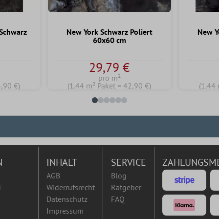
 Schwarz
New York Schwarz Poliert
New Y
60x60 cm
29,79 €
pro m²
4,90 €)
(1.44 m² Paket = 42,90 €)
(1.44 
N
INHALT
SERVICE
ZAHLUNGSM
AGB
Blog
d
Widerrufsrecht
Ratgeber
Datenschutz
FAQ
Impressum