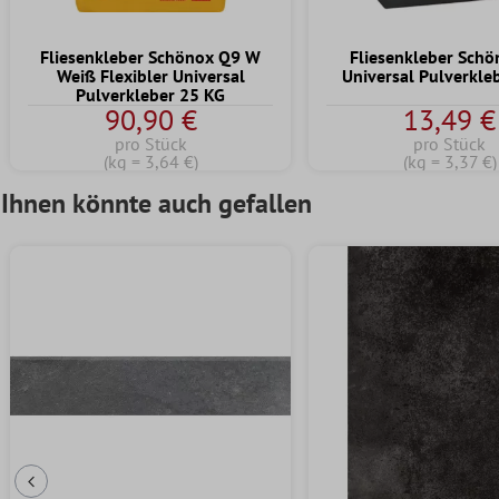
Fliesenkleber Schönox Q9 W
Fliesenkleber Sch
Weiß Flexibler Universal
Universal Pulverkle
Pulverkleber 25 KG
90,90 €
13,49 €
pro Stück
pro Stück
(kg = 3,64 €)
(kg = 3,37 €)
Ihnen könnte auch gefallen
Vorherige Folie