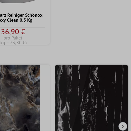
arz Reiniger Schönox
oxy Clean 0,5 Kg
36,90 €
pro Paket
(kg = 73,80 €)
Näc