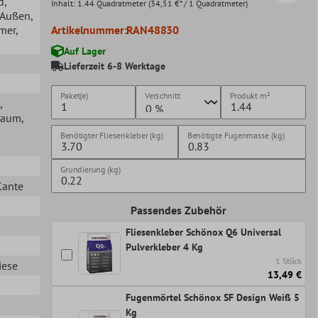
d
,
Inhalt:
1.44 Quadratmeter
(34,51 €* / 1 Quadratmeter)
, Außen
,
mer
,
Artikelnummer:
RAN48830
Auf Lager
Lieferzeit 6-8 Werktage
Paket(e)
Verschnitt
Produkt
m²
,
raum
,
Benötigter Fliesenkleber (kg)
Benötigte Fugenmasse (kg)
Grundierung (kg)
Kante
Passendes Zubehör
Fliesenkleber Schönox Q6 Universal
Pulverkleber 4 Kg
1 Stück
iese
13,49 €
Fugenmörtel Schönox SF Design Weiß 5
Kg