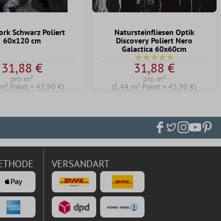
ork Schwarz Poliert
Natursteinfliesen Optik
60x120 cm
Discovery Poliert Nero
Galactica 60x60cm
Durchschnittliche Bewert
31,88 €
31,88 €
pro m²
pro m²
m² Paket = 45,90 €)
(1.44 m² Paket = 45,90 €)
ETHODE
VERSANDART