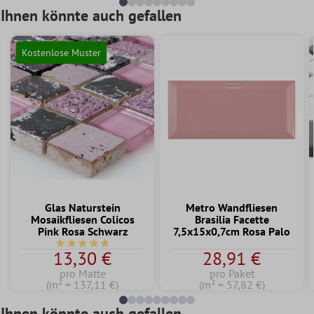
Ihnen könnte auch gefallen
Kostenlose Muster
Glas Naturstein
Metro Wandfliesen
Mosaikfliesen Colicos
Brasilia Facette
Pink Rosa Schwarz
7,5x15x0,7cm Rosa Palo
Durchschnittliche Bewertung von 4.7 von 5 Sternen
13,30 €
28,91 €
pro Matte
pro Paket
(m² = 137,11 €)
(m² = 57,82 €)
Ihnen könnte auch gefallen