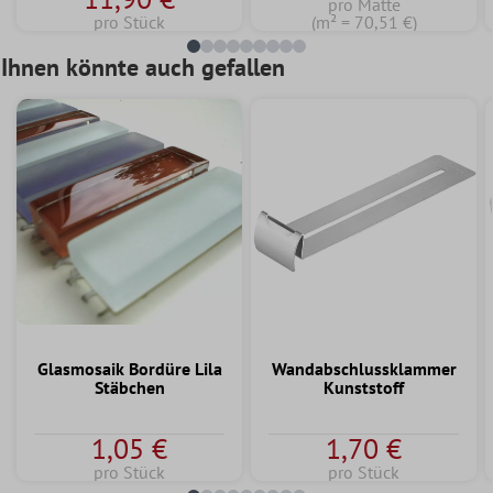
pro Matte
pro Stück
(m² = 70,51 €)
Ihnen könnte auch gefallen
Glasmosaik Bordüre Lila
Wandabschlussklammer
Stäbchen
Kunststoff
1,05 €
1,70 €
pro Stück
pro Stück