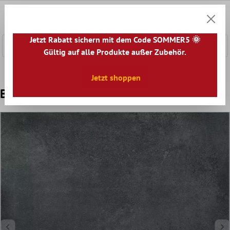
nhalt springen
0
Warenk
Jetzt Rabatt sichern mit dem Code SOMMER5 🌞
Gültig auf alle Produkte außer Zubehör.
Home
Bodenfliesen
Optik
Bodenfliesen Betonoptik
Jetzt shoppen
Belgium Dunkelgrau 60x60 cm