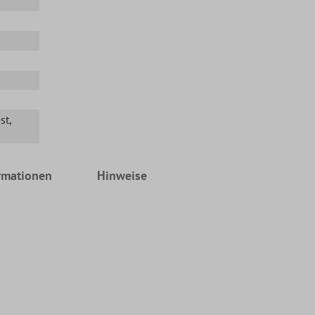
st
,
rmationen
Hinweise