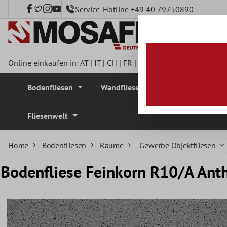
Service-Hotline +49 40 79750890
nhalt springen
Online einkaufen in:
AT
|
IT
|
CH
|
FR
|
DE
|
UK
|
CZ
|
SE
|
DK
|
BE
Bodenfliesen
Wandfliesen
Mosaikfliesen
Fliesenwelt
Home
Bodenfliesen
Räume
Gewerbe Objektfliesen
Bodenfliese Feinkorn R10/A Ant