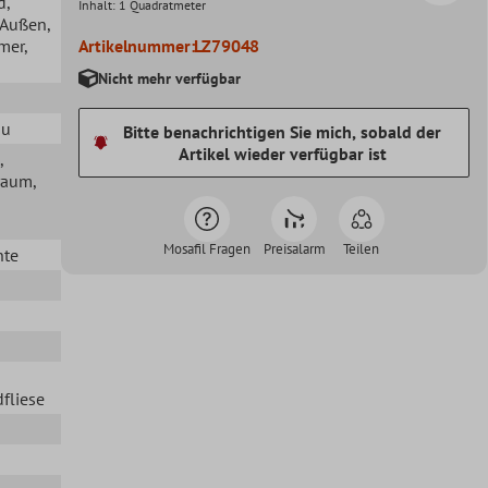
d
,
Inhalt:
1 Quadratmeter
, Außen
,
mer
,
Artikelnummer:
LZ79048
Nicht mehr verfügbar
au
Bitte benachrichtigen Sie mich, sobald der
Artikel wieder verfügbar ist
,
raum
,
Mosafil Fragen
Preisalarm
Teilen
nte
fliese