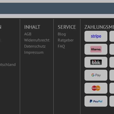
N
INHALT
SERVICE
ZAHLUNGSM
AGB
Blog
d
Widerrufsrecht
Ratgeber
Datenschutz
FAQ
Impressum
utschland