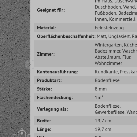
Im Haus
, Duschwan
Duschboden
, Wand
Geeignet für:
Fußboden
, Badezim
Innen
, Kommerziell
Material:
Feinsteinzeug
Oberflächenbeschaffenheit:
Matt
, Unglasiert
, R
Wintergarten
, Küche
Badezimmer
, Wasch
Zimmer:
Abstellraum
, Flur
,
Wohnzimmer
Kantenausführung:
Rundkante
, Presska
Produktart:
Bodenfliese
Stärke:
8 mm
Flächendeckung:
1m²
Bodenfliese
,
Verlegung als:
Gewerbefliese
, Wand
Breite:
19,7 cm
Länge:
19,7 cm