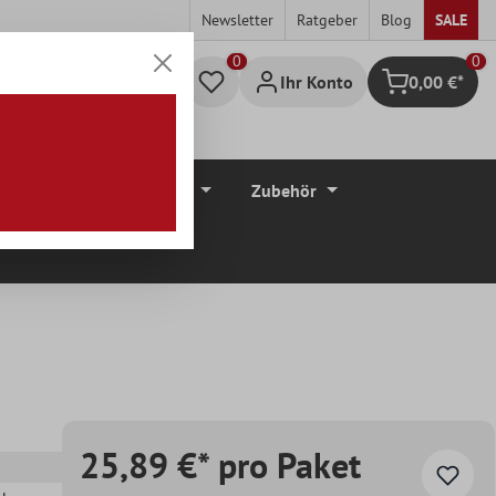
Newsletter
Ratgeber
Blog
SALE
0
Ihr Konto
0,00 €*
Warenkorb
düre
Bodenbeläge
Zubehör
25,89 €* pro Paket