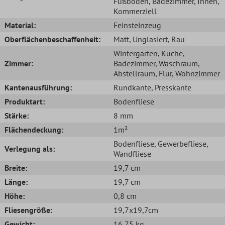
Fußboden
, Badezimmer
, Innen
,
Kommerziell
Material:
Feinsteinzeug
Oberflächenbeschaffenheit:
Matt
, Unglasiert
, Rau
Wintergarten
, Küche
,
Zimmer:
Badezimmer
, Waschraum
,
Abstellraum
, Flur
, Wohnzimmer
Kantenausführung:
Rundkante
, Presskante
Produktart:
Bodenfliese
Stärke:
8 mm
Flächendeckung:
1m²
Bodenfliese
, Gewerbefliese
,
Verlegung als:
Wandfliese
Breite:
19,7 cm
Länge:
19,7 cm
Höhe:
0,8 cm
Fliesengröße:
19,7x19,7cm
Gewicht:
16,75 kg