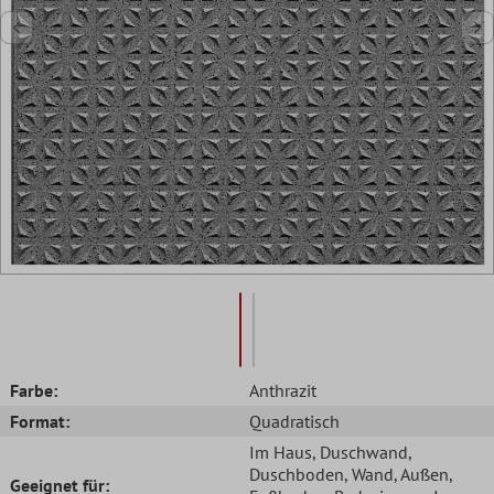
Farbe:
Anthrazit
Format:
Quadratisch
Im Haus
, Duschwand
,
Duschboden
, Wand
, Außen
,
Geeignet für: