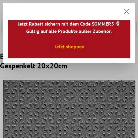
nhalt springen
0
Warenk
Jetzt Rabatt sichern mit dem Code SOMMER5 🌞
Gültig auf alle Produkte außer Zubehör.
Home
Bodenfliesen
Räume
Gewerbe Objektfliesen
Jetzt shoppen
Bodenfliese Feinkorn R12/V4 Anthrazit
Gespenkelt 20x20cm