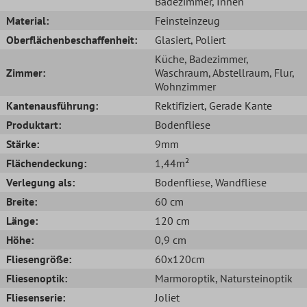
Badezimmer
, Innen
Material:
Feinsteinzeug
Oberflächenbeschaffenheit:
Glasiert
, Poliert
Küche
, Badezimmer
,
Zimmer:
Waschraum
, Abstellraum
, Flur
,
Wohnzimmer
Kantenausführung:
Rektifiziert
, Gerade Kante
Produktart:
Bodenfliese
Stärke:
9mm
Flächendeckung:
1,44m²
Verlegung als:
Bodenfliese
, Wandfliese
Breite:
60 cm
Länge:
120 cm
Höhe:
0,9 cm
Fliesengröße:
60x120cm
Fliesenoptik:
Marmoroptik
, Natursteinoptik
Fliesenserie:
Joliet