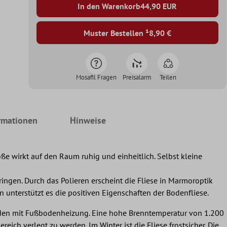
In den Warenkorb
44,90
EUR
Muster Bestellen ¹
8,90 €
Mosafil Fragen
Preisalarm
Teilen
rmationen
Hinweise
e wirkt auf den Raum ruhig und einheitlich. Selbst kleine
dringen. Durch das Polieren erscheint die Fliese in Marmoroptik
 unterstützt es die positiven Eigenschaften der Bodenfliese.
 Böden mit Fußbodenheizung. Eine hohe Brenntemperatur von 1.200
eich verlegt zu werden. Im Winter ist die Fliese frostsicher. Die