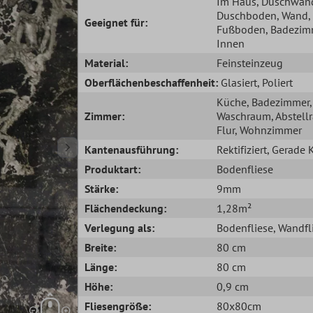
Im Haus
, Duschwan
Duschboden
, Wand
,
Geeignet für:
Fußboden
, Badezim
Innen
Material:
Feinsteinzeug
Oberflächenbeschaffenheit:
Glasiert
, Poliert
Küche
, Badezimmer
,
Zimmer:
Waschraum
, Abstel
Flur
, Wohnzimmer
Kantenausführung:
Rektifiziert
, Gerade 
Produktart:
Bodenfliese
Stärke:
9mm
Flächendeckung:
1,28m²
Verlegung als:
Bodenfliese
, Wandfl
Breite:
80 cm
Länge:
80 cm
Höhe:
0,9 cm
Fliesengröße:
80x80cm