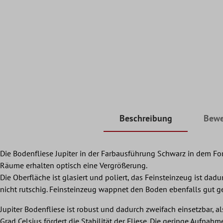
Beschreibung
Bewe
Die Bodenfliese Jupiter in der Farbausführung Schwarz in dem F
Räume erhalten optisch eine Vergrößerung.
Die Oberfläche ist glasiert und poliert, das Feinsteinzeug ist dad
nicht rutschig. Feinsteinzeug wappnet den Boden ebenfalls gut geg
Jupiter Bodenfliese ist robust und dadurch zweifach einsetzbar,
Grad Celsius fördert die Stabilität der Fliese. Die geringe Aufnah