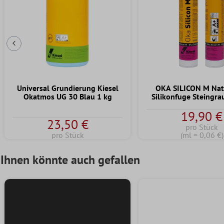
Vorherige Folie
Universal Grundierung Kiesel
OKA SILICON M Nat
Okatmos UG 30 Blau 1 kg
Silikonfuge Steingra
19,90 €
23,50 €
pro Stück
pro Stück
(ml = 0,06 €)
Ihnen könnte auch gefallen