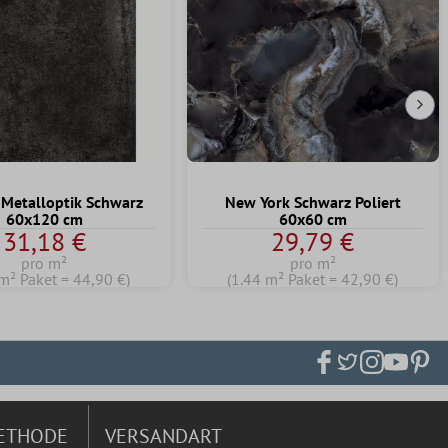
Näc
Metalloptik Schwarz
New York Schwarz Poliert
60x120 cm
60x60 cm
31,18 €
29,79 €
pro m²
pro m²
m² Paket = 44,90 €)
(1.44 m² Paket = 42,90 €)
ETHODE
VERSANDART