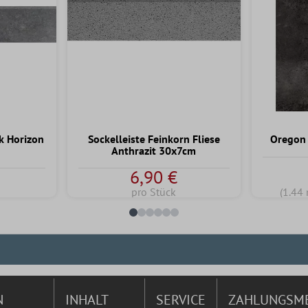
ik Horizon
Sockelleiste Feinkorn Fliese
Oregon 
Anthrazit 30x7cm
6,90 €
pro Stück
(1.44 
N
INHALT
SERVICE
ZAHLUNGSM