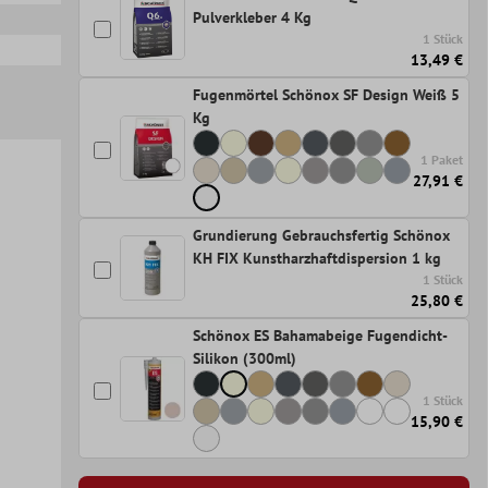
Pulverkleber 4 Kg
1 Stück
13,49 €
Fugenmörtel Schönox SF Design Weiß 5
Kg
1 Paket
27,91 €
Grundierung Gebrauchsfertig Schönox
KH FIX Kunstharzhaftdispersion 1 kg
1 Stück
25,80 €
Schönox ES Bahamabeige Fugendicht-
Silikon (300ml)
1 Stück
15,90 €