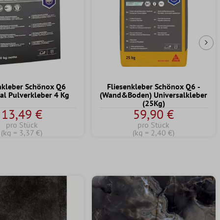
Näc
nkleber Schönox Q6
Fliesenkleber Schönox Q6 -
al Pulverkleber 4 Kg
(Wand&Boden) Universalkleber
(25Kg)
13,49 €
59,90 €
pro Stück
pro Stück
(kg = 3,37 €)
(kg = 2,40 €)