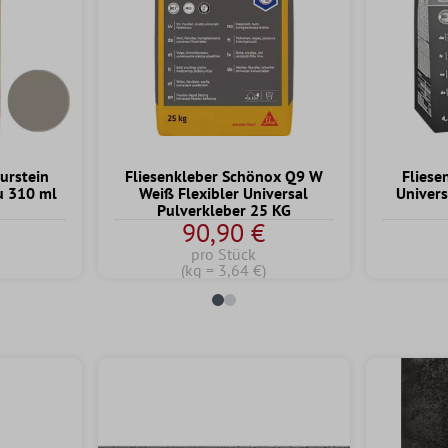
urstein
Fliesenkleber Schönox Q9 W
Fliese
u 310 ml
Weiß Flexibler Universal
Univers
Pulverkleber 25 KG
90,90 €
pro Stück
(kg = 3,64 €)