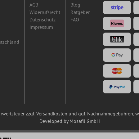
AGB
Blog
d
Widerrufsrecht
Ratgeber
Datenschutz
FAQ
Impressum
utschland
ehrwertsteuer zzgl.
Versandkosten
und ggf. Nachnahmegebühren, we
Developed by Mosafil GmbH