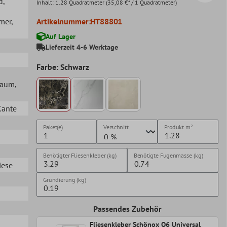
d
,
Inhalt:
1.28 Quadratmeter
(35,08 €* / 1 Quadratmeter)
mer
,
Artikelnummer:
HT88801
Auf Lager
Lieferzeit 4-6 Werktage
Farbe: Schwarz
lraum
,
Kante
Paket(e)
Verschnitt
Produkt
m²
Benötigter Fliesenkleber (kg)
Benötigte Fugenmasse (kg)
iese
Grundierung (kg)
Passendes Zubehör
Fliesenkleber Schönox Q6 Universal