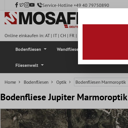
Service-Hotline +49 40 79750890
nhalt springen
Online einkaufen in:
AT
|
IT
|
CH
|
FR
|
DE
|
UK
|
CZ
|
SE
|
DK
|
BE
Bodenfliesen
Wandfliesen
Mosaikfliesen
Fliesenwelt
Home
Bodenfliesen
Optik
Bodenfliesen Marmoroptik
Bodenfliese Jupiter Marmoropti