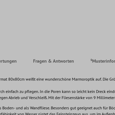
rtungen
Fragen & Antworten
¹Musterinfo
ormat 80x80cm weißt eine wunderschöne Marmoroptik auf. Die Größ
urch einfach zu pflegen. In die Poren kann so leicht kein Dreck ein
en Abrieb und Verschleiß. Mit der Fliesenstärke von 9 Millimetern
 als Boden- und als Wandfliese. Besonders gut geeignet auch für
mefähigkeit von Wasser rüstet das Feinsteinzeug aus, um im Außenber