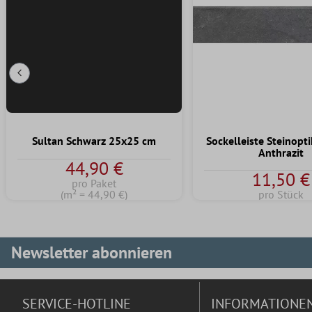
Vorherige Folie
Sultan Schwarz 25x25 cm
Sockelleiste Steinopt
Anthrazit
44,90 €
11,50 €
pro Paket
(m² = 44,90 €)
pro Stück
Newsletter abonnieren
SERVICE-HOTLINE
INFORMATIONE