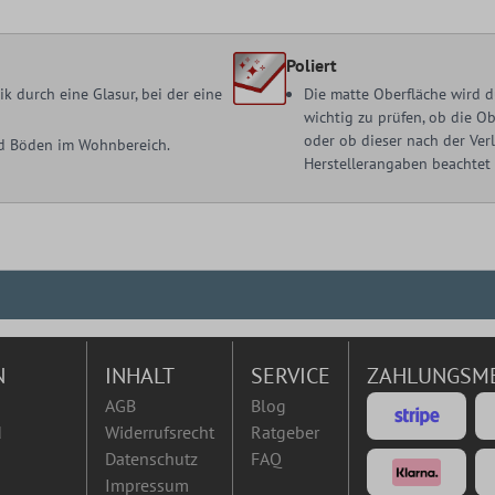
Poliert
 durch eine Glasur, bei der eine
Die matte Oberfläche wird d
wichtig zu prüfen, ob die O
oder ob dieser nach der Ve
nd Böden im Wohnbereich.
Herstellerangaben beachtet
N
INHALT
SERVICE
ZAHLUNGSM
AGB
Blog
d
Widerrufsrecht
Ratgeber
Datenschutz
FAQ
Impressum