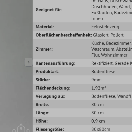
Im Haus
, Duschwan
Duschboden
, Wand
,
Geeignet für:
Fußboden
, Badezim
Innen
Material:
Feinsteinzeug
Oberflächenbeschaffenheit:
Glasiert
, Poliert
Küche
, Badezimmer
,
Zimmer:
Waschraum
, Abstel
Flur
, Wohnzimmer
Kantenausführung:
Rektifiziert
, Gerade 
Produktart:
Bodenfliese
Stärke:
9mm
Flächendeckung:
1,92m²
Verlegung als:
Bodenfliese
, Wandfl
Breite:
80 cm
Länge:
80 cm
Höhe:
0,9 cm
Fliesengröße:
80x80cm