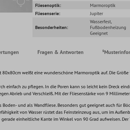
Fliesenoptik:
Marmoroptik
Fliesenserie:
Jupiter
Wasserfest
,
Besonderheiten:
Fußbodenheizung
Geeignet
rtungen
Fragen & Antworten
¹Musterinfo
at 80x80cm weißt eine wunderschöne Marmoroptik auf. Die Größe w
urch einfach zu pflegen. In die Poren kann so leicht kein Dreck ein
en Abrieb und Verschleiß. Mit der Fliesenstärke von 9 Millimetern
 als Boden- und als Wandfliese. Besonders gut geeignet auch für
mefähigkeit von Wasser rüstet das Feinsteinzeug aus, um im Außenber
ine gerade einheitliche Kante im Winkel von 90 Grad aufweisen. Der