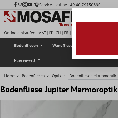
Service-Hotline +49 40 79750890
nhalt springen
Online einkaufen in:
AT
|
IT
|
CH
|
FR
|
DE
|
UK
|
CZ
|
SE
|
DK
|
BE
Bodenfliesen
Wandfliesen
Mosaikfliesen
Fliesenwelt
Home
Bodenfliesen
Optik
Bodenfliesen Marmoroptik
Bodenfliese Jupiter Marmoropti