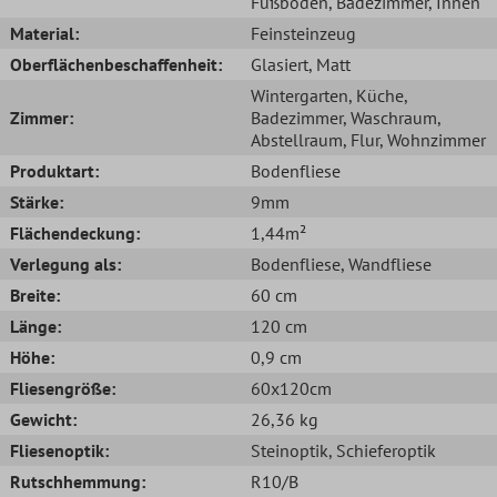
Fußboden
, Badezimmer
, Innen
Material:
Feinsteinzeug
Oberflächenbeschaffenheit:
Glasiert
, Matt
Wintergarten
, Küche
,
Zimmer:
Badezimmer
, Waschraum
,
Abstellraum
, Flur
, Wohnzimmer
Produktart:
Bodenfliese
Stärke:
9mm
Flächendeckung:
1,44m²
Verlegung als:
Bodenfliese
, Wandfliese
Breite:
60 cm
Länge:
120 cm
Höhe:
0,9 cm
Fliesengröße:
60x120cm
Gewicht:
26,36 kg
Fliesenoptik:
Steinoptik
, Schieferoptik
Rutschhemmung:
R10/B