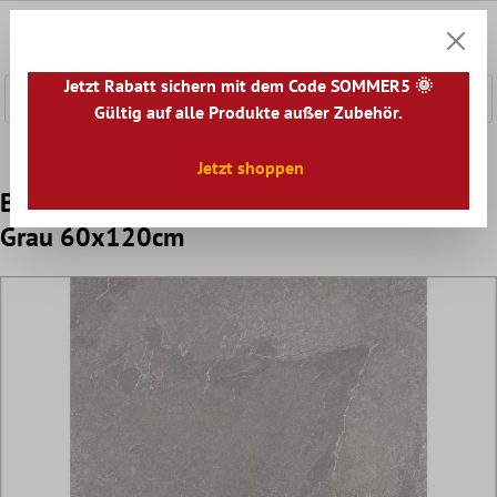
nhalt springen
0
Warenk
Jetzt Rabatt sichern mit dem Code SOMMER5 🌞
Gültig auf alle Produkte außer Zubehör.
Home
Bodenfliesen
Optik
Bodenfliesen Steinoptik
Jetzt shoppen
Bodenfliese Memphis Steinoptik R10/B
Grau 60x120cm