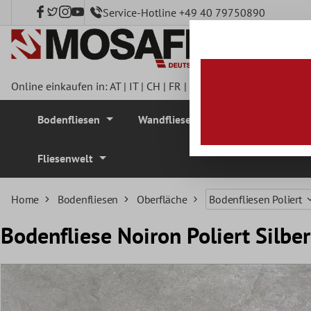
Service-Hotline +49 40 79750890
nhalt springen
Online einkaufen in:
AT
|
IT
|
CH
|
FR
|
DE
|
UK
|
CZ
|
SE
|
DK
|
BE
Bodenfliesen
Wandfliesen
Mosaikfliesen
Fliesenwelt
Home
Bodenfliesen
Oberfläche
Bodenfliesen Poliert
Bodenfliese Noiron Poliert Silb