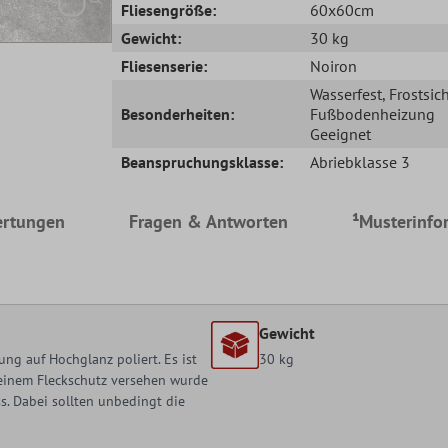
Fliesengröße:
60x60cm
Gewicht:
30 kg
Fliesenserie:
Noiron
Wasserfest
, Frostsic
Besonderheiten:
Fußbodenheizung
Geeignet
Beanspruchungsklasse:
Abriebklasse 3
rtungen
Fragen & Antworten
¹Musterinfo
Gewicht
ng auf Hochglanz poliert. Es ist
30 kg
t einem Fleckschutz versehen wurde
. Dabei sollten unbedingt die