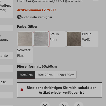
d
,
Inhalt:
1.44 Quadratmeter
(47,85 €* / 1 Quadratmeter)
, Außen
,
mer
,
Artikelnummer:
LZ79573
Nicht mehr verfügbar
Farbe: Silber
Braun
Braun
,
raum
,
Blau
Weiß
Schwarz
Kante
Blau
Fliesenformat: 60x60cm
60x60cm
60x120cm
120x120cm
iese
Bitte benachrichtigen Sie mich, sobald der
Artikel wieder verfügbar ist