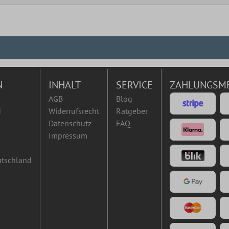
N
INHALT
SERVICE
ZAHLUNGSM
AGB
Blog
d
Widerrufsrecht
Ratgeber
Datenschutz
FAQ
Impressum
utschland