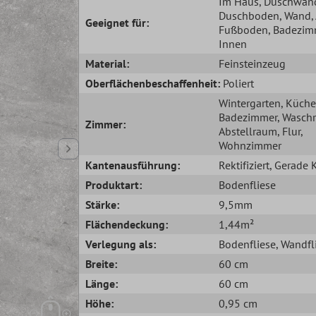
Im Haus
, Duschwan
Duschboden
, Wand
Geeignet für:
Fußboden
, Badezim
Innen
Material:
Feinsteinzeug
Oberflächenbeschaffenheit:
Poliert
Wintergarten
, Küche
Badezimmer
, Wasch
Zimmer:
Abstellraum
, Flur
,
Wohnzimmer
Kantenausführung:
Rektifiziert
, Gerade 
Produktart:
Bodenfliese
Stärke:
9,5mm
Flächendeckung:
1,44m²
Verlegung als:
Bodenfliese
, Wandfl
Breite:
60 cm
Länge:
60 cm
Höhe:
0,95 cm