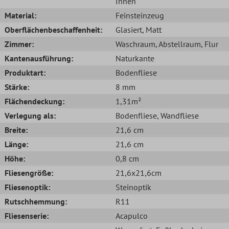
Innen
Material:
Feinsteinzeug
Oberflächenbeschaffenheit:
Glasiert
, Matt
Zimmer:
Waschraum
, Abstellraum
, Flur
Kantenausführung:
Naturkante
Produktart:
Bodenfliese
Stärke:
8 mm
Flächendeckung:
1,31m²
Verlegung als:
Bodenfliese
, Wandfliese
Breite:
21,6 cm
Länge:
21,6 cm
Höhe:
0,8 cm
Fliesengröße:
21,6x21,6cm
Fliesenoptik:
Steinoptik
Rutschhemmung:
R11
Fliesenserie:
Acapulco