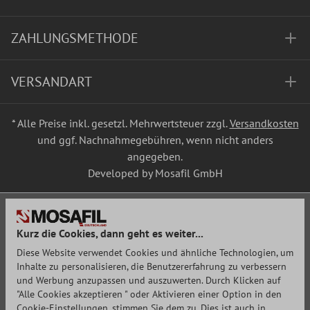
ZAHLUNGSMETHODE
VERSANDART
* Alle Preise inkl. gesetzl. Mehrwertsteuer zzgl.
Versandkosten
und ggf. Nachnahmegebühren, wenn nicht anders
angegeben.
Developed by Mosafil GmbH
Kurz die Cookies, dann geht es weiter...
Diese Website verwendet Cookies und ähnliche Technologien, um
Inhalte zu personalisieren, die Benutzererfahrung zu verbessern
und Werbung anzupassen und auszuwerten. Durch Klicken auf
"Alle Cookies akzeptieren " oder Aktivieren einer Option in den
Cookie-Einstellungen, stimmen Sie dem zu. Dies ist auch in