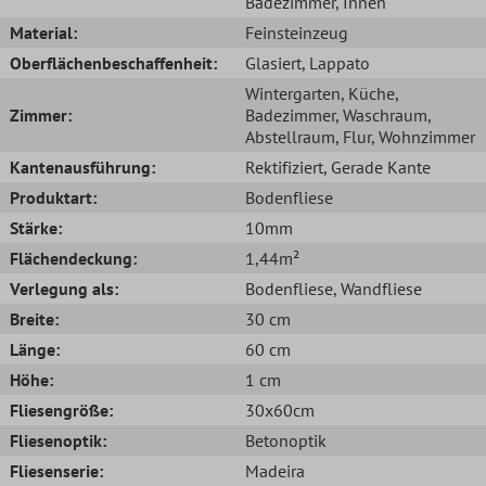
Badezimmer
, Innen
Material:
Feinsteinzeug
Oberflächenbeschaffenheit:
Glasiert
, Lappato
Wintergarten
, Küche
,
Zimmer:
Badezimmer
, Waschraum
,
Abstellraum
, Flur
, Wohnzimmer
Kantenausführung:
Rektifiziert
, Gerade Kante
Produktart:
Bodenfliese
Stärke:
10mm
Flächendeckung:
1,44m²
Verlegung als:
Bodenfliese
, Wandfliese
Breite:
30 cm
Länge:
60 cm
Höhe:
1 cm
Fliesengröße:
30x60cm
Fliesenoptik:
Betonoptik
Fliesenserie:
Madeira