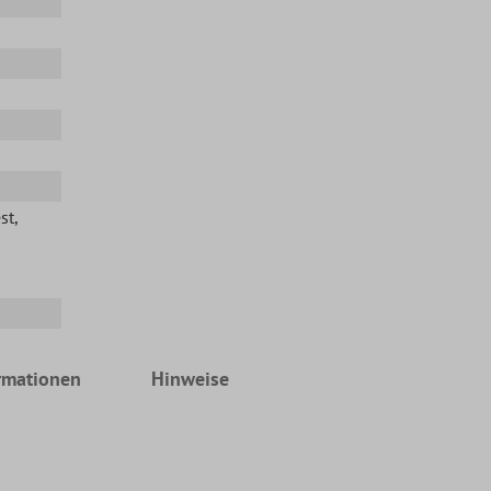
st
,
rmationen
Hinweise