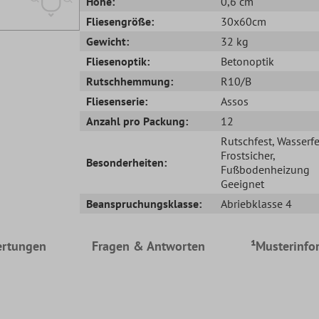
Höhe:
0,6 cm
Fliesengröße:
30x60cm
Gewicht:
32 kg
Fliesenoptik:
Betonoptik
Rutschhemmung:
R10/B
Fliesenserie:
Assos
Anzahl pro Packung:
12
Rutschfest
, Wasserfe
Frostsicher
,
Besonderheiten:
Fußbodenheizung
Geeignet
Beanspruchungsklasse:
Abriebklasse 4
rtungen
Fragen & Antworten
¹Musterinfo