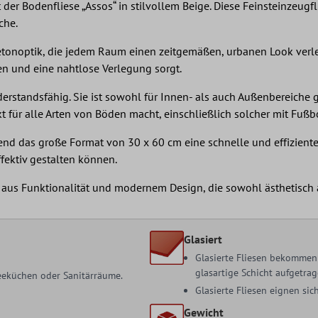
der Bodenfliese „Assos“ in stilvollem Beige. Diese Feinsteinzeug
che.
tonoptik, die jedem Raum einen zeitgemäßen, urbanen Look verleiht
ten und eine nahtlose Verlegung sorgt.
iderstandsfähig. Sie ist sowohl für Innen- als auch Außenbereic
fekt für alle Arten von Böden macht, einschließlich solcher mit Fu
end das große Format von 30 x 60 cm eine schnelle und effiziente
fektiv gestalten können.
 aus Funktionalität und modernem Design, die sowohl ästhetisch a
Glasiert
Glasierte Fliesen bekommen 
glasartige Schicht aufgetrag
 Teeküchen oder Sanitärräume.
Glasierte Fliesen eignen s
Gewicht