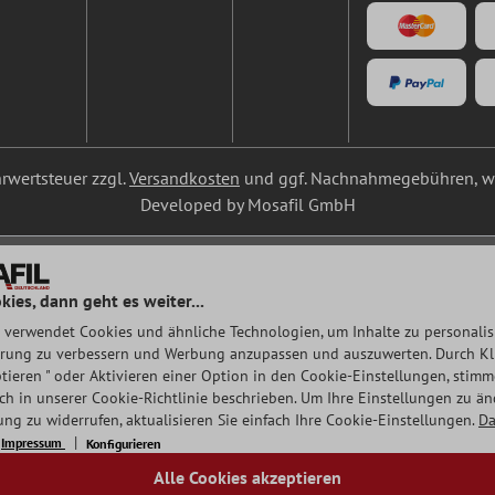
ehrwertsteuer zzgl.
Versandkosten
und ggf. Nachnahmegebühren, we
Developed by Mosafil GmbH
kies, dann geht es weiter...
 verwendet Cookies und ähnliche Technologien, um Inhalte zu personalisi
rung zu verbessern und Werbung anzupassen und auszuwerten. Durch Klic
tieren " oder Aktivieren einer Option in den Cookie-Einstellungen, stim
auch in unserer Cookie-Richtlinie beschrieben. Um Ihre Einstellungen zu ä
ng zu widerrufen, aktualisieren Sie einfach Ihre Cookie-Einstellungen.
Da
Impressum
Konfigurieren
Alle Cookies akzeptieren