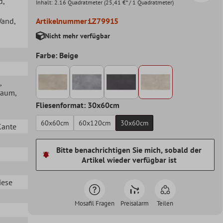
d
,
Inhalt:
2.16 Quadratmeter
(25,41 €* / 1 Quadratmeter)
Wand
,
Artikelnummer:
LZ79915
Nicht mehr verfügbar
Farbe: Beige
,
raum
,
Fliesenformat: 30x60cm
60x60cm
60x120cm
30x60cm
Kante
Bitte benachrichtigen Sie mich, sobald der
Artikel wieder verfügbar ist
iese
Mosafil Fragen
Preisalarm
Teilen