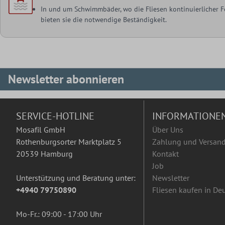
In und um Schwimmbäder, wo die Fliesen kontinuierlicher Fe
bieten sie die notwendige Beständigkeit.
Newsletter abonnieren
SERVICE-HOTLINE
INFORMATIONE
Mosafil GmbH
Über Uns
Rothenburgsorter Marktplatz 5
Zahlung und Versan
20539 Hamburg
Kontakt
Job
Unterstützung und Beratung unter:
Newsletter
+4940 79750890
Fliesen kaufen in De
Mo-Fr.: 09:00 - 17:00 Uhr