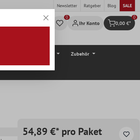
Newsletter
Ratgeber
Blog
SALE
0
Ihr Konto
0,00 €*
Warenkorb
düre
Bodenbeläge
Zubehör
54,89 €* pro Paket