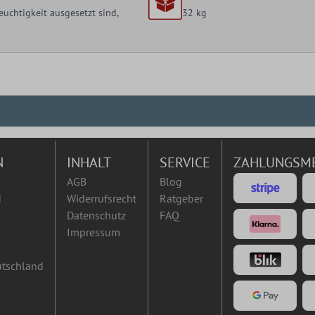
uchtigkeit ausgesetzt sind,
32 kg
N
INHALT
SERVICE
ZAHLUNGSM
AGB
Blog
d
Widerrufsrecht
Ratgeber
Datenschutz
FAQ
Impressum
utschland