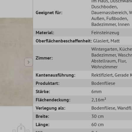
Im Haus
, Duschwan
Duschboden
,
Geeignet für:
Dauernassbereich
, 
Außen
, Fußboden
,
Badezimmer
, Innen
Material:
Feinsteinzeug
Oberflächenbeschaffenheit:
Glasiert
, Matt
Wintergarten
, Küche
Badezimmer
, Wasch
Zimmer:
Abstellraum
, Flur
,
Wohnzimmer
Kantenausführung:
Rektifiziert
, Gerade 
Produktart:
Bodenfliese
Stärke:
6mm
Flächendeckung:
2,16m²
Verlegung als:
Bodenfliese
, Wandfl
Breite:
30 cm
Länge:
60 cm