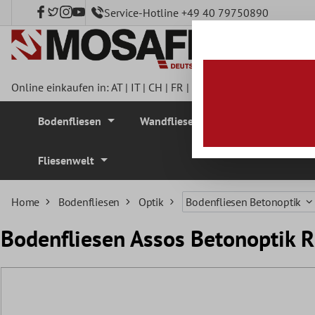
Service-Hotline +49 40 79750890
nhalt springen
Online einkaufen in:
AT
|
IT
|
CH
|
FR
|
DE
|
UK
|
CZ
|
SE
|
DK
|
BE
Bodenfliesen
Wandfliesen
Mosaikfliesen
Fliesenwelt
Home
Bodenfliesen
Optik
Bodenfliesen Betonoptik
Bodenfliesen Assos Betonoptik