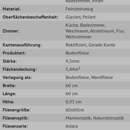
Badezimmer
, Innen
Material:
Feinsteinzeug
Oberflächenbeschaffenheit:
Glasiert
, Poliert
Küche
, Badezimmer
,
Zimmer:
Waschraum
, Abstellraum
, Flur
,
Wohnzimmer
Kantenausführung:
Rektifiziert
, Gerade Kante
Produktart:
Bodenfliese
Stärke:
9,5mm
Flächendeckung:
1,44m²
Verlegung als:
Bodenfliese
, Wandfliese
Breite:
60 cm
Länge:
60 cm
Höhe:
0,95 cm
Fliesengröße:
60x60cm
Fliesenoptik:
Marmoroptik
, Natursteinoptik
Fliesenserie:
Astara