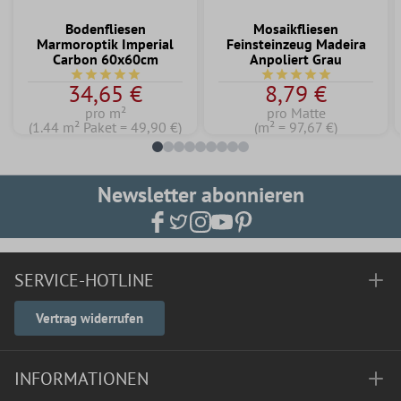
Bodenfliesen
Mosaikfliesen
Marmoroptik Imperial
Feinsteinzeug Madeira
Carbon 60x60cm
Anpoliert Grau
Durchschnittliche Bewertung von 5 von 5 Sternen
Durchschnittliche Bew
34,65 €
8,79 €
pro m²
pro Matte
(1.44 m² Paket = 49,90 €)
(m² = 97,67 €)
Newsletter abonnieren
SERVICE-HOTLINE
Vertrag widerrufen
INFORMATIONEN