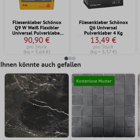
Fliesenkleber Schönox
Fliesenkleber Schönox
Q9 W Weiß Flexibler
Q6 Universal
Universal Pulverkleber
Pulverkleber 4 Kg
90,90 €
13,49 €
25 KG
pro Stück
pro Stück
(kg = 3,64 €)
(kg = 3,37 €)
Ihnen könnte auch gefallen
Kostenlose Muster