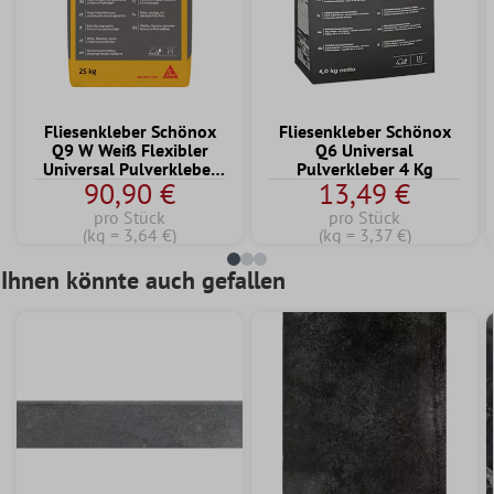
Fliesenkleber Schönox
Fliesenkleber Schönox
Q9 W Weiß Flexibler
Q6 Universal
Universal Pulverkleber
Pulverkleber 4 Kg
90,90 €
13,49 €
25 KG
pro Stück
pro Stück
(kg = 3,64 €)
(kg = 3,37 €)
Ihnen könnte auch gefallen