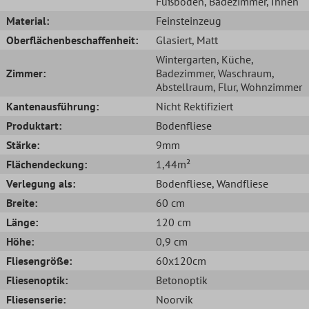
Fußboden
, Badezimmer
, Innen
Material:
Feinsteinzeug
Oberflächenbeschaffenheit:
Glasiert
, Matt
Wintergarten
, Küche
,
Zimmer:
Badezimmer
, Waschraum
,
Abstellraum
, Flur
, Wohnzimmer
Kantenausführung:
Nicht Rektifiziert
Produktart:
Bodenfliese
Stärke:
9mm
Flächendeckung:
1,44m²
Verlegung als:
Bodenfliese
, Wandfliese
Breite:
60 cm
Länge:
120 cm
Höhe:
0,9 cm
Fliesengröße:
60x120cm
Fliesenoptik:
Betonoptik
Fliesenserie:
Noorvik