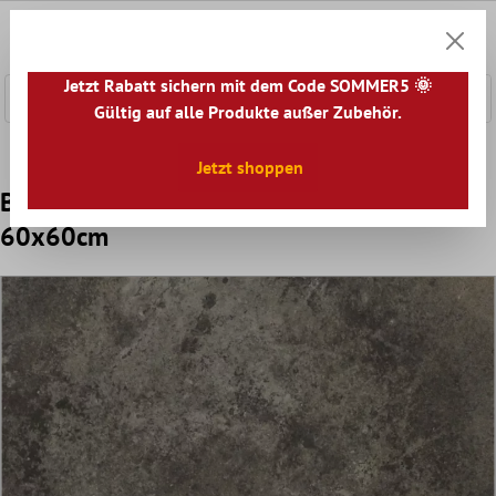
nhalt springen
0
Warenk
Jetzt Rabatt sichern mit dem Code SOMMER5 🌞
Gültig auf alle Produkte außer Zubehör.
Home
Bodenfliesen
Optik
Bodenfliesen Steinoptik
Jetzt shoppen
Bodenfliesen Casablanca Anthrazit
60x60cm