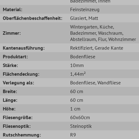
Badezimmer
, Innen
Material:
Feinsteinzeug
Oberflächenbeschaffenheit:
Glasiert
, Matt
Wintergarten
, Küche
,
Zimmer:
Badezimmer
, Waschraum
,
Abstellraum
, Flur
, Wohnzimmer
Kantenausführung:
Rektifiziert
, Gerade Kante
Produktart:
Bodenfliese
Stärke:
10mm
Flächendeckung:
1,44m²
Verlegung als:
Bodenfliese
, Wandfliese
Breite:
60 cm
Länge:
60 cm
Höhe:
1 cm
Fliesengröße:
60x60cm
Fliesenoptik:
Steinoptik
Rutschhemmung:
R9