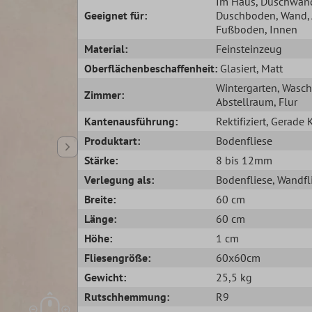
Im Haus
, Duschwan
Geeignet für:
Duschboden
, Wand
Fußboden
, Innen
Material:
Feinsteinzeug
Oberflächenbeschaffenheit:
Glasiert
, Matt
Wintergarten
, Wasc
Zimmer:
Abstellraum
, Flur
Kantenausführung:
Rektifiziert
, Gerade 
Produktart:
Bodenfliese
Stärke:
8 bis 12mm
Verlegung als:
Bodenfliese
, Wandfl
Breite:
60 cm
Länge:
60 cm
Höhe:
1 cm
Fliesengröße:
60x60cm
Gewicht:
25,5 kg
Rutschhemmung:
R9