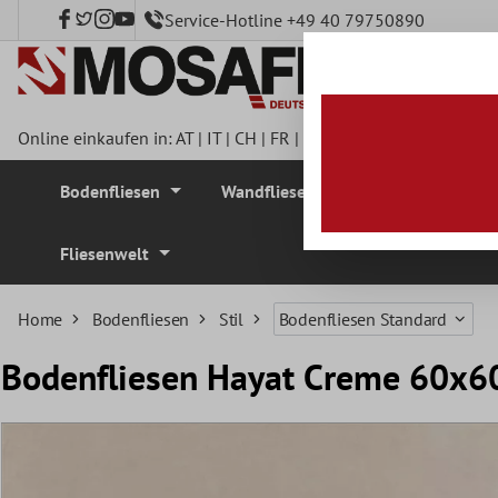
Service-Hotline +49 40 79750890
nhalt springen
Online einkaufen in:
AT
|
IT
|
CH
|
FR
|
DE
|
UK
|
CZ
|
SE
|
DK
|
BE
Bodenfliesen
Wandfliesen
Mosaikfliesen
Fliesenwelt
Home
Bodenfliesen
Stil
Bodenfliesen Standard
Bodenfliesen Hayat Creme 60x