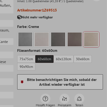
d
,
Inhalt:
1.08 Quadratmeter
(45,28 €* / 1 Quadratmeter)
, Außen
,
Artikelnummer:
LZ69513
Nicht mehr verfügbar
Farbe: Creme
hraum
,
Kante
Fliesenformat: 60x60cm
75x75cm
60x60cm
60x120cm
30x60cm
iese
90x90cm
Bitte benachrichtigen Sie mich, sobald der
Artikel wieder verfügbar ist
Mosafil Fragen
Preisalarm
Teilen