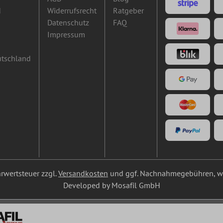
d
Widerrufsrecht
Ratgeber
Datenschutz
FAQ
Impressum
utschland
ehrwertsteuer zzgl.
Versandkosten
und ggf. Nachnahmegebühren, we
Developed by Mosafil GmbH