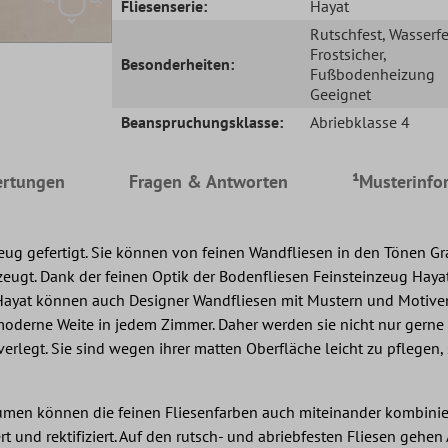
Fliesenserie:
Hayat
Rutschfest
, Wasserfe
Frostsicher
,
Besonderheiten:
Fußbodenheizung
Geeignet
Beanspruchungsklasse:
Abriebklasse 4
rtungen
Fragen & Antworten
¹Musterinfo
eug gefertigt. Sie können von feinen Wandfliesen in den Tönen G
eugt. Dank der feinen Optik der Bodenfliesen Feinsteinzeug Haya
Hayat können auch Designer Wandfliesen mit Mustern und Motiven
ne moderne Weite in jedem Zimmer. Daher werden sie nicht nur ger
erlegt. Sie sind wegen ihrer matten Oberfläche leicht zu pflegen
Räumen können die feinen Fliesenfarben auch miteinander kombinie
und rektifiziert. Auf den rutsch- und abriebfesten Fliesen gehen Al