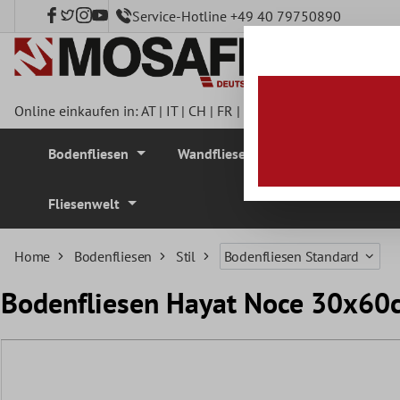
Service-Hotline +49 40 79750890
nhalt springen
Online einkaufen in:
AT
|
IT
|
CH
|
FR
|
DE
|
UK
|
CZ
|
SE
|
DK
|
BE
Bodenfliesen
Wandfliesen
Mosaikfliesen
Fliesenwelt
Home
Bodenfliesen
Stil
Bodenfliesen Standard
Bodenfliesen Hayat Noce 30x60