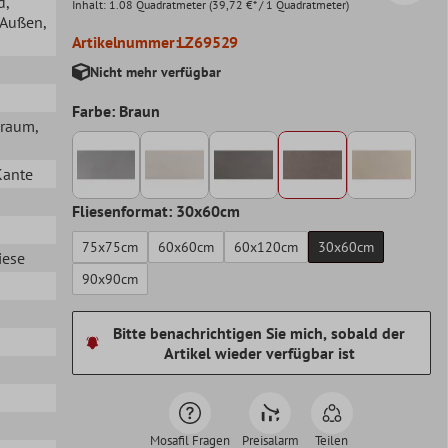
d
,
Inhalt:
1.08 Quadratmeter
(39,72 €* / 1 Quadratmeter)
, Außen
,
Artikelnummer:
LZ69529
Nicht mehr verfügbar
Farbe: Braun
hraum
,
Kante
Fliesenformat: 30x60cm
75x75cm
60x60cm
60x120cm
30x60cm
iese
90x90cm
Bitte benachrichtigen Sie mich, sobald der
Artikel wieder verfügbar ist
Mosafil Fragen
Preisalarm
Teilen