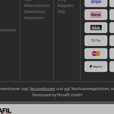
d
Widerrufsrecht
Ratgeber
Datenschutz
FAQ
Impressum
utschland
ehrwertsteuer zzgl.
Versandkosten
und ggf. Nachnahmegebühren, we
Developed by Mosafil GmbH