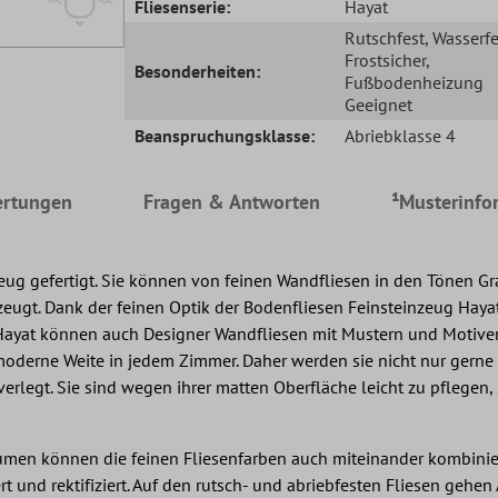
Fliesenserie:
Hayat
Rutschfest
, Wasserfe
Frostsicher
,
Besonderheiten:
Fußbodenheizung
Geeignet
Beanspruchungsklasse:
Abriebklasse 4
rtungen
Fragen & Antworten
¹Musterinfo
eug gefertigt. Sie können von feinen Wandfliesen in den Tönen G
eugt. Dank der feinen Optik der Bodenfliesen Feinsteinzeug Haya
Hayat können auch Designer Wandfliesen mit Mustern und Motiven
ne moderne Weite in jedem Zimmer. Daher werden sie nicht nur ger
erlegt. Sie sind wegen ihrer matten Oberfläche leicht zu pflegen
Räumen können die feinen Fliesenfarben auch miteinander kombinie
und rektifiziert. Auf den rutsch- und abriebfesten Fliesen gehen Al