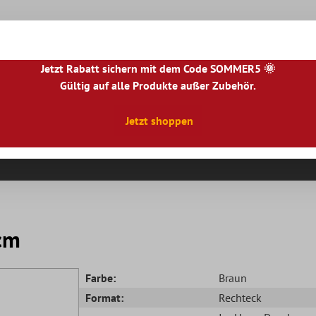
Jetzt Rabatt sichern mit dem Code SOMMER5 🌞
Gültig auf alle Produkte außer Zubehör.
|
NL
|
IE
|
ES
|
PL
|
PT
|
FI
|
GR
|
RO
|
NO
|
HU
|
BG
|
HR
|
LU
Jetzt shoppen
Natursteinfliesen
Terrassenplatten
Fliesenbor
cm
Farbe:
Braun
Format:
Rechteck