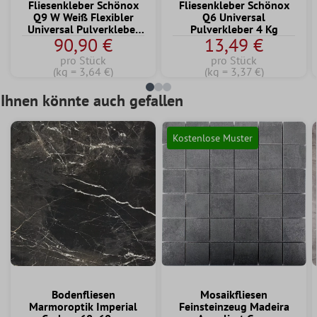
Fliesenkleber Schönox
Fliesenkleber Schönox
Q9 W Weiß Flexibler
Q6 Universal
Universal Pulverkleber
Pulverkleber 4 Kg
90,90 €
13,49 €
25 KG
pro Stück
pro Stück
(kg = 3,64 €)
(kg = 3,37 €)
Ihnen könnte auch gefallen
Kostenlose Muster
Bodenfliesen
Mosaikfliesen
Marmoroptik Imperial
Feinsteinzeug Madeira