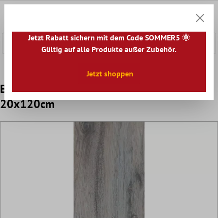
nhalt springen
0
Warenk
Jetzt Rabatt sichern mit dem Code SOMMER5 🌞
Gültig auf alle Produkte außer Zubehör.
Home
Bodenfliesen
Optik
Bodenfliesen Holzoptik
Jetzt shoppen
Bodenfliesen Holzoptik Fullwood Grau
20x120cm