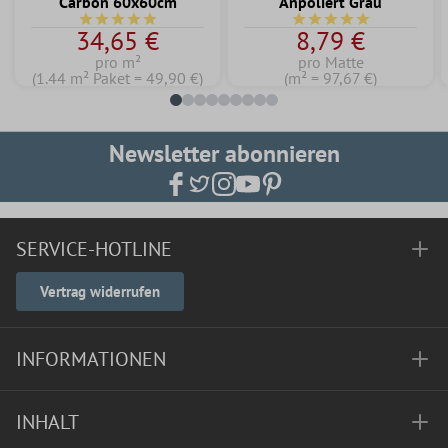
Carbon 60x60cm
Anpoliert Grau
Durchschnittliche Bewertung von 5 von 5 Sternen
Durchschnittliche Bew
34,65 €
8,79 €
pro m²
pro Matte
(1.44 m² Paket = 49,90 €)
(m² = 97,67 €)
Newsletter abonnieren
SERVICE-HOTLINE
Vertrag widerrufen
INFORMATIONEN
INHALT