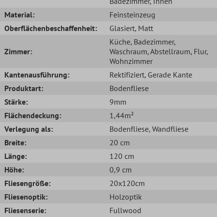
Badezimmer
, Innen
Material:
Feinsteinzeug
Oberflächenbeschaffenheit:
Glasiert
, Matt
Küche
, Badezimmer
,
Zimmer:
Waschraum
, Abstellraum
, Flur
,
Wohnzimmer
Kantenausführung:
Rektifiziert
, Gerade Kante
Produktart:
Bodenfliese
Stärke:
9mm
Flächendeckung:
1,44m²
Verlegung als:
Bodenfliese
, Wandfliese
Breite:
20 cm
Länge:
120 cm
Höhe:
0,9 cm
Fliesengröße:
20x120cm
Fliesenoptik:
Holzoptik
Fliesenserie:
Fullwood