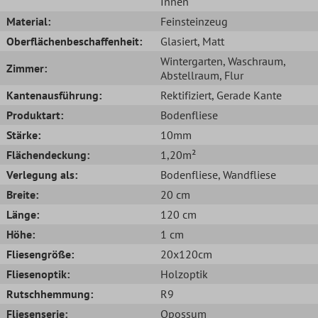
Innen
Material:
Feinsteinzeug
Oberflächenbeschaffenheit:
Glasiert
, Matt
Wintergarten
, Waschraum
,
Zimmer:
Abstellraum
, Flur
Kantenausführung:
Rektifiziert
, Gerade Kante
Produktart:
Bodenfliese
Stärke:
10mm
Flächendeckung:
1,20m²
Verlegung als:
Bodenfliese
, Wandfliese
Breite:
20 cm
Länge:
120 cm
Höhe:
1 cm
Fliesengröße:
20x120cm
Fliesenoptik:
Holzoptik
Rutschhemmung:
R9
Fliesenserie:
Opossum