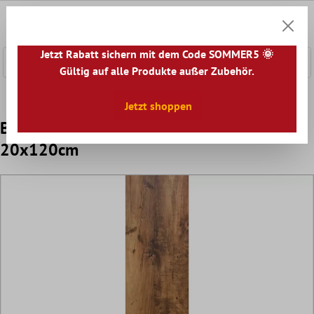
nhalt springen
0
Warenk
Jetzt Rabatt sichern mit dem Code SOMMER5 🌞
Gültig auf alle Produkte außer Zubehör.
Home
Bodenfliesen
Optik
Bodenfliesen Holzoptik
Jetzt shoppen
Bodenfliesen Holzoptik Opossum Braun
20x120cm