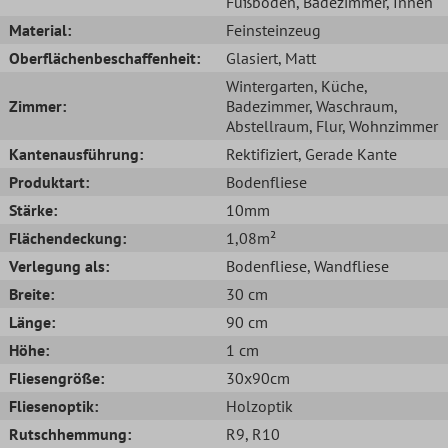
Fußboden
, Badezimmer
, Innen
Material:
Feinsteinzeug
Oberflächenbeschaffenheit:
Glasiert
, Matt
Wintergarten
, Küche
,
Zimmer:
Badezimmer
, Waschraum
,
Abstellraum
, Flur
, Wohnzimmer
Kantenausführung:
Rektifiziert
, Gerade Kante
Produktart:
Bodenfliese
Stärke:
10mm
Flächendeckung:
1,08m²
Verlegung als:
Bodenfliese
, Wandfliese
Breite:
30 cm
Länge:
90 cm
Höhe:
1 cm
Fliesengröße:
30x90cm
Fliesenoptik:
Holzoptik
Rutschhemmung:
R9
, R10