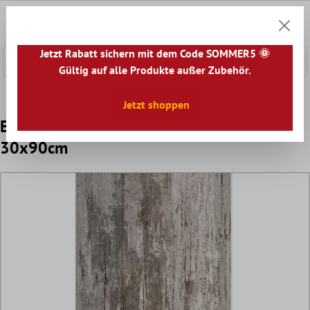
nhalt springen
0
Warenk
Jetzt Rabatt sichern mit dem Code SOMMER5 🌞
Gültig auf alle Produkte außer Zubehör.
Home
Bodenfliesen
Optik
Bodenfliesen Holzoptik
Jetzt shoppen
Bodenfliesen Holzoptik Teneriffa Light
30x90cm