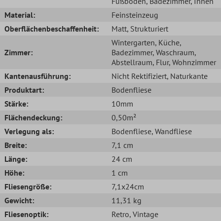
Fußboden
, Badezimmer
, Innen
Material:
Feinsteinzeug
Oberflächenbeschaffenheit:
Matt
, Strukturiert
Wintergarten
, Küche
,
Zimmer:
Badezimmer
, Waschraum
,
Abstellraum
, Flur
, Wohnzimmer
Kantenausführung:
Nicht Rektifiziert
, Naturkante
Produktart:
Bodenfliese
Stärke:
10mm
Flächendeckung:
0,50m²
Verlegung als:
Bodenfliese
, Wandfliese
Breite:
7,1 cm
Länge:
24 cm
Höhe:
1 cm
Fliesengröße:
7,1x24cm
Gewicht:
11,31 kg
Fliesenoptik:
Retro
, Vintage