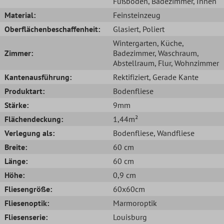
Fußboden
, Badezimmer
, Innen
Material:
Feinsteinzeug
Oberflächenbeschaffenheit:
Glasiert
, Poliert
Wintergarten
, Küche
,
Zimmer:
Badezimmer
, Waschraum
,
Abstellraum
, Flur
, Wohnzimmer
Kantenausführung:
Rektifiziert
, Gerade Kante
Produktart:
Bodenfliese
Stärke:
9mm
Flächendeckung:
1,44m²
Verlegung als:
Bodenfliese
, Wandfliese
Breite:
60 cm
Länge:
60 cm
Höhe:
0,9 cm
Fliesengröße:
60x60cm
Fliesenoptik:
Marmoroptik
Fliesenserie:
Louisburg