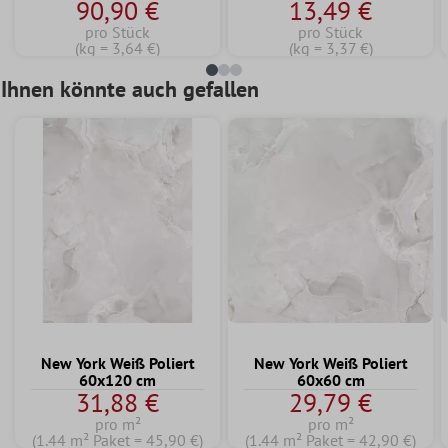
90,90 €
13,49 €
25 KG
pro Stück
pro Stück
(kg = 3,64 €)
(kg = 3,37 €)
Ihnen könnte auch gefallen
New York Weiß Poliert
New York Weiß Poliert
60x120 cm
60x60 cm
31,88 €
29,79 €
pro m²
pro m²
(1.44 m² Paket = 45,90 €)
(1.44 m² Paket = 42,90 €)