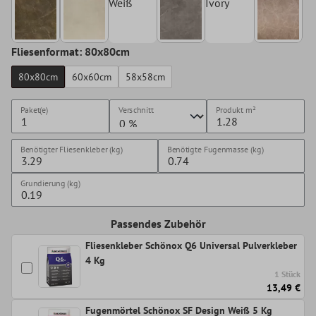
Weiß
Ivory
Fliesenformat: 80x80cm
80x80cm
60x60cm
58x58cm
Paket(e)
Verschnitt
Produkt
m²
Benötigter Fliesenkleber (kg)
Benötigte Fugenmasse (kg)
Grundierung (kg)
Passendes Zubehör
Fliesenkleber Schönox Q6 Universal Pulverkleber
4 Kg
1 Stück
13,49 €
Fugenmörtel Schönox SF Design Weiß 5 Kg