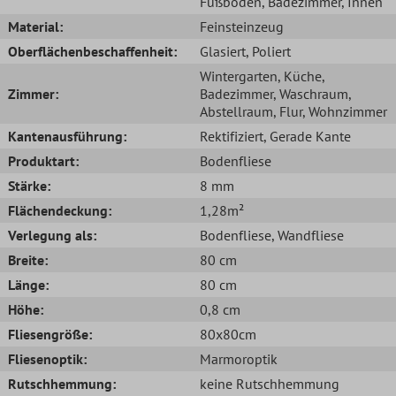
Fußboden
, Badezimmer
, Innen
Material:
Feinsteinzeug
Oberflächenbeschaffenheit:
Glasiert
, Poliert
Wintergarten
, Küche
,
Zimmer:
Badezimmer
, Waschraum
,
Abstellraum
, Flur
, Wohnzimmer
Kantenausführung:
Rektifiziert
, Gerade Kante
Produktart:
Bodenfliese
Stärke:
8 mm
Flächendeckung:
1,28m²
Verlegung als:
Bodenfliese
, Wandfliese
Breite:
80 cm
Länge:
80 cm
Höhe:
0,8 cm
Fliesengröße:
80x80cm
Fliesenoptik:
Marmoroptik
Rutschhemmung:
keine Rutschhemmung