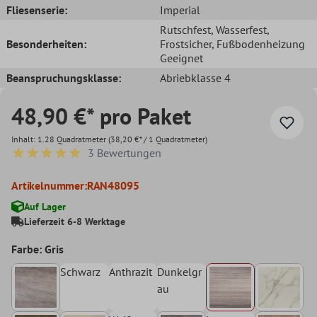
Fliesenserie:
Imperial
Rutschfest
, Wasserfest
,
Besonderheiten:
Frostsicher
, Fußbodenheizung
Geeignet
Beanspruchungsklasse:
Abriebklasse 4
48,90 €* pro Paket
Inhalt:
1.28 Quadratmeter
(38,20 €* / 1 Quadratmeter)
3 Bewertungen
Durchschnittliche Bewertung von 5 von 5 Sternen
Artikelnummer:
RAN48095
Auf Lager
Lieferzeit 6-8 Werktage
Farbe: Gris
Schwarz
Anthrazit
Dunkelgr
au