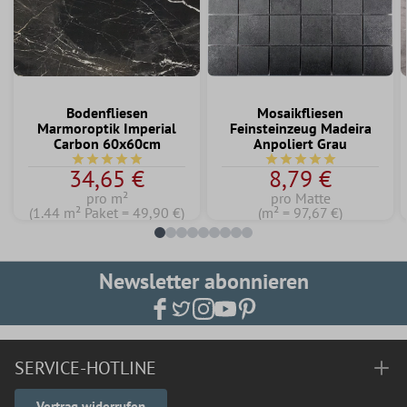
Bodenfliesen
Mosaikfliesen
Marmoroptik Imperial
Feinsteinzeug Madeira
Carbon 60x60cm
Anpoliert Grau
Durchschnittliche Bewertung von 5 von 5 Sternen
Durchschnittliche Bew
34,65 €
8,79 €
pro m²
pro Matte
(1.44 m² Paket = 49,90 €)
(m² = 97,67 €)
Newsletter abonnieren
SERVICE-HOTLINE
Vertrag widerrufen