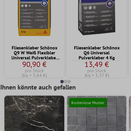
Fliesenkleber Schönox
Fliesenkleber Schönox
Q9 W Weiß Flexibler
Q6 Universal
Universal Pulverkleber
Pulverkleber 4 Kg
90,90 €
13,49 €
25 KG
pro Stück
pro Stück
(kg = 3,64 €)
(kg = 3,37 €)
Ihnen könnte auch gefallen
Kostenlose Muster