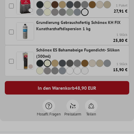
1 Paket
27,91 €
Grundierung Gebrauchsfertig Schönox KH FIX
Kunstharzhaftdispersion 1 kg
1 Stück
25,80 €
Schönox ES Bahamabeige Fugendicht- Silikon
(300ml)
1 Stück
15,90 €
In den Warenkorb
48,90
EUR
Mosafil Fragen
Preisalarm
Teilen