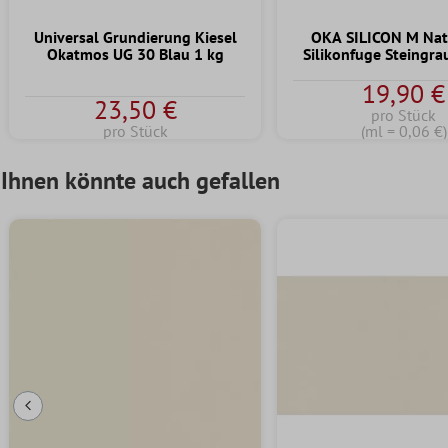
Universal Grundierung Kiesel
OKA SILICON M Nat
Okatmos UG 30 Blau 1 kg
Silikonfuge Steingra
19,90 €
23,50 €
pro Stück
pro Stück
(ml = 0,06 €)
Ihnen könnte auch gefallen
Vorherige Folie