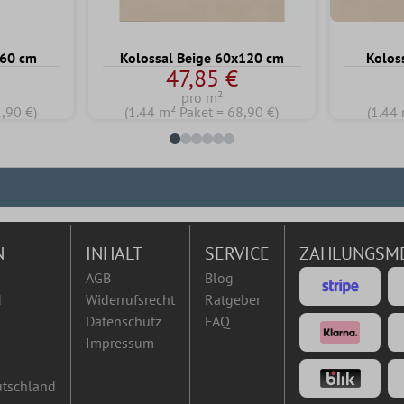
x60 cm
Kolossal Beige 60x120 cm
Kolos
47,85 €
pro m²
1,90 €)
(1.44 m² Paket = 68,90 €)
(1.44 
N
INHALT
SERVICE
ZAHLUNGSM
AGB
Blog
d
Widerrufsrecht
Ratgeber
Datenschutz
FAQ
Impressum
utschland