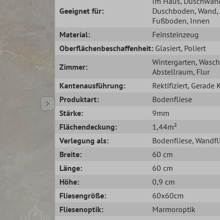
Im Haus
, Duschwan
Geeignet für:
Duschboden
, Wand
Fußboden
, Innen
Material:
Feinsteinzeug
Oberflächenbeschaffenheit:
Glasiert
, Poliert
Wintergarten
, Wasc
Zimmer:
Abstellraum
, Flur
Kantenausführung:
Rektifiziert
, Gerade 
Produktart:
Bodenfliese
Stärke:
9mm
Flächendeckung:
1,44m²
Verlegung als:
Bodenfliese
, Wandfl
Breite:
60 cm
Länge:
60 cm
Höhe:
0,9 cm
Fliesengröße:
60x60cm
Fliesenoptik:
Marmoroptik