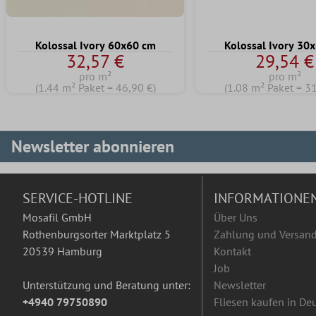
Kolossal Ivory 60x60 cm
Kolossal Ivory 30
32,57 €
29,54 €
pro m²
pro m²
(1.44 m² Paket = 46,90 €)
(1.08 m² Paket = 3
Newsletter abonnieren
SERVICE-HOTLINE
INFORMATIONE
Mosafil GmbH
Über Uns
Rothenburgsorter Marktplatz 5
Zahlung und Versan
20539 Hamburg
Kontakt
Job
Unterstützung und Beratung unter:
Newsletter
+4940 79750890
Fliesen kaufen in De