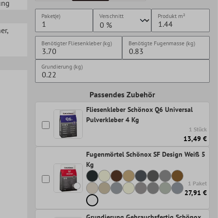
ung
Paket(e)
Verschnitt
Produkt
m²
her
,
Benötigter Fliesenkleber (kg)
Benötigte Fugenmasse (kg)
Grundierung (kg)
Passendes Zubehör
Fliesenkleber Schönox Q6 Universal
Pulverkleber 4 Kg
1 Stück
13,49 €
Fugenmörtel Schönox SF Design Weiß 5
Kg
1 Paket
27,91 €
Grundierung Gebrauchsfertig Schönox