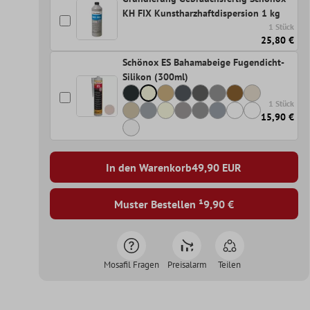
KH FIX Kunstharzhaftdispersion 1 kg
1 Stück
25,80 €
Schönox ES Bahamabeige Fugendicht-
Silikon (300ml)
1 Stück
15,90 €
In den Warenkorb
49,90
EUR
Muster Bestellen ¹
9,90 €
Mosafil Fragen
Preisalarm
Teilen