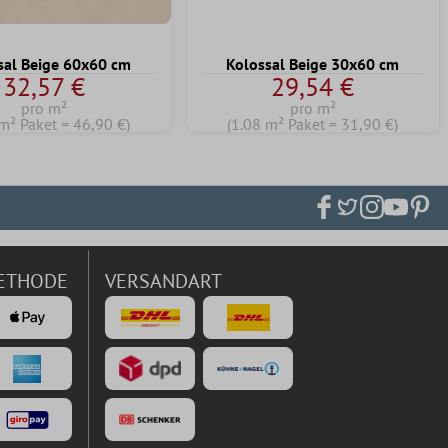
sal Beige 60x60 cm
Kolossal Beige 30x60 cm
32,57 €
29,54 €
pro m²
pro m²
m² Paket = 46,90 €)
(1.08 m² Paket = 31,90 €)
ETHODE
VERSANDART