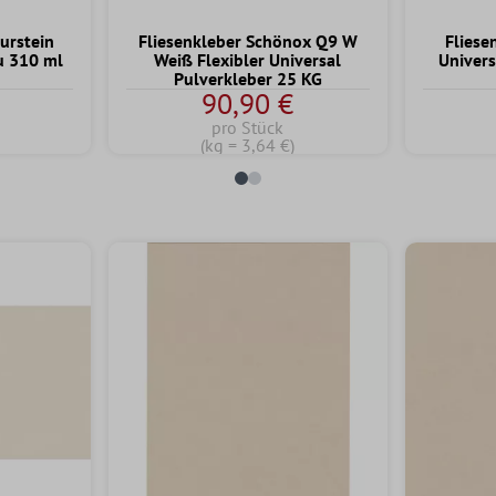
urstein
Fliesenkleber Schönox Q9 W
Fliese
u 310 ml
Weiß Flexibler Universal
Univers
Pulverkleber 25 KG
90,90 €
pro Stück
(kg = 3,64 €)