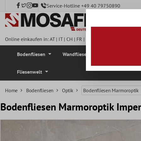
Service-Hotline +49 40 79750890
nhalt springen
Online einkaufen in:
AT
|
IT
|
CH
|
FR
|
DE
|
UK
|
CZ
|
SE
|
DK
|
BE
Bodenfliesen
Wandfliesen
Mosaikfliesen
Fliesenwelt
Home
Bodenfliesen
Optik
Bodenfliesen Marmoroptik
Bodenfliesen Marmoroptik Imper