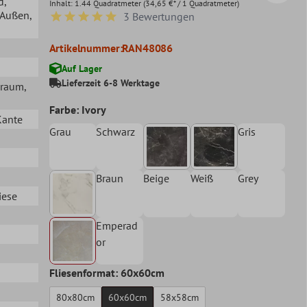
d
,
Inhalt:
1.44 Quadratmeter
(34,65 €* / 1 Quadratmeter)
, Außen
,
3 Bewertungen
Durchschnittliche Bewertung von 5 von 5 Sternen
Artikelnummer:
RAN48086
Auf Lager
Lieferzeit 6-8 Werktage
hraum
,
Farbe: Ivory
Kante
Grau
Schwarz
Gris
Braun
Beige
Weiß
Grey
iese
Emperad
or
Fliesenformat: 60x60cm
80x80cm
60x60cm
58x58cm