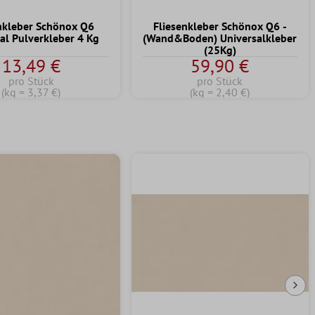
nkleber Schönox Q6
Fliesenkleber Schönox Q6 -
al Pulverkleber 4 Kg
(Wand&Boden) Universalkleber
(25Kg)
13,49 €
59,90 €
pro Stück
pro Stück
(kg = 3,37 €)
(kg = 2,40 €)
Näc