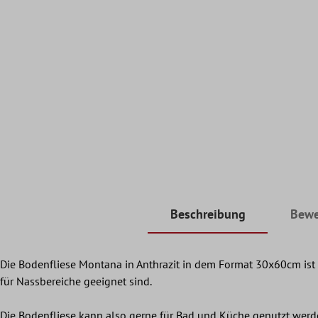
Beschreibung
Bewe
Die Bodenfliese Montana in Anthrazit in dem Format 30x60cm ist 
für Nassbereiche geeignet sind.
Die Bodenfliese kann also gerne für Bad und Küche genutzt werde