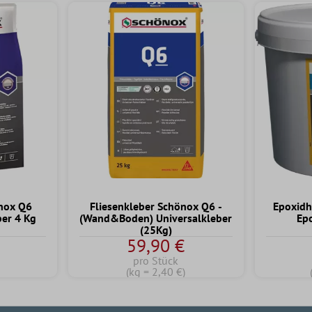
önox Q6
Fliesenkleber Schönox Q6 -
Epoxidh
ber 4 Kg
(Wand&Boden) Universalkleber
Ep
(25Kg)
59,90 €
pro Stück
(kg = 2,40 €)