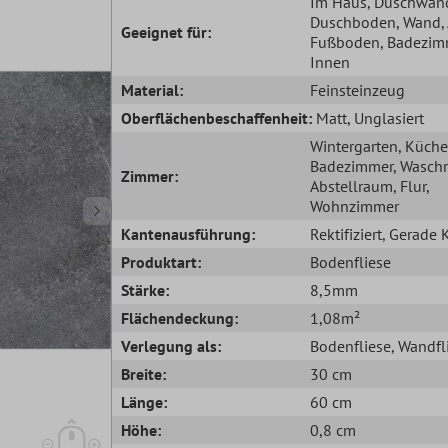
Im Haus
, Duschwan
Duschboden
, Wand
Geeignet für:
Fußboden
, Badezim
Innen
Material:
Feinsteinzeug
Oberflächenbeschaffenheit:
Matt
, Unglasiert
Wintergarten
, Küche
Badezimmer
, Wasch
Zimmer:
Abstellraum
, Flur
,
Wohnzimmer
Kantenausführung:
Rektifiziert
, Gerade 
Produktart:
Bodenfliese
Stärke:
8,5mm
Flächendeckung:
1,08m²
Verlegung als:
Bodenfliese
, Wandfl
Breite:
30 cm
Länge:
60 cm
Höhe:
0,8 cm