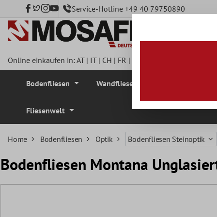
Service-Hotline +49 40 79750890
nhalt springen
Online einkaufen in:
AT
|
IT
|
CH
|
FR
|
DE
|
UK
|
CZ
|
SE
|
DK
|
BE
Bodenfliesen
Wandfliesen
Mosaikfliesen
Fliesenwelt
Home
Bodenfliesen
Optik
Bodenfliesen Steinoptik
Bodenfliesen Montana Unglasier