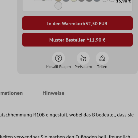
15,90 €
In den Warenkorb
32,50
EUR
Muster Bestellen ¹
11,90 €
Mosafil Fragen
Preisalarm
Teilen
rmationen
Hinweise
 Rutschhemmung R10B eingestuft, wobei das B bedeutet, dass sie
hkeiten verwendbar. Sie machen den Fußboden hell, freundlich