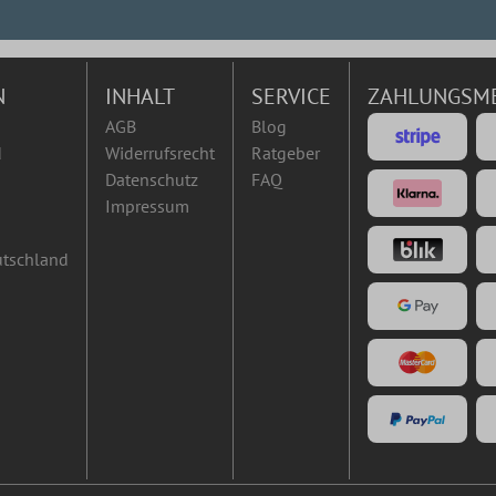
N
INHALT
SERVICE
ZAHLUNGSM
AGB
Blog
d
Widerrufsrecht
Ratgeber
Datenschutz
FAQ
Impressum
utschland