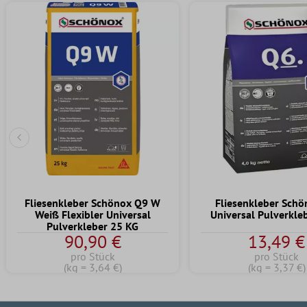
Vorherige Folie
Fliesenkleber Schönox Q9 W
Fliesenkleber Sch
Weiß Flexibler Universal
Universal Pulverkle
Pulverkleber 25 KG
90,90 €
13,49 €
pro Stück
pro Stück
(kg = 3,64 €)
(kg = 3,37 €)