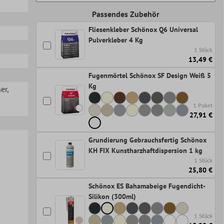
Passendes Zubehör
Fliesenkleber Schönox Q6 Universal
Pulverkleber 4 Kg
1 Stück
13,49 €
Fugenmörtel Schönox SF Design Weiß 5
Kg
her
,
1 Paket
27,91 €
Grundierung Gebrauchsfertig Schönox
KH FIX Kunstharzhaftdispersion 1 kg
1 Stück
25,80 €
Schönox ES Bahamabeige Fugendicht-
Silikon (300ml)
1 Stück