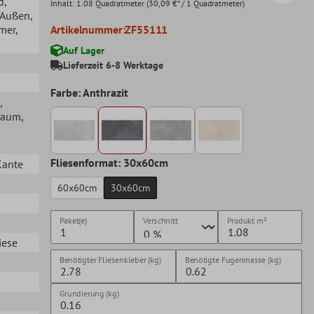
d
,
Inhalt:
1.08 Quadratmeter
(30,09 €* / 1 Quadratmeter)
, Außen
,
mer
,
Artikelnummer:
ZF55111
Auf Lager
Lieferzeit 6-8 Werktage
Farbe: Anthrazit
,
raum
,
Fliesenformat: 30x60cm
Kante
60x60cm
30x60cm
Paket(e)
Verschnitt
Produkt
m²
iese
Benötigter Fliesenkleber (kg)
Benötigte Fugenmasse (kg)
Grundierung (kg)