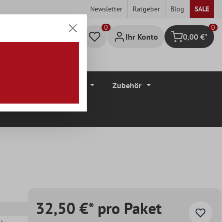
Newsletter
Ratgeber
Blog
SALE
0
Ihr Konto
0,00 €*
Warenkorb
düre
Bodenbeläge
Zubehör
32,50 €* pro Paket