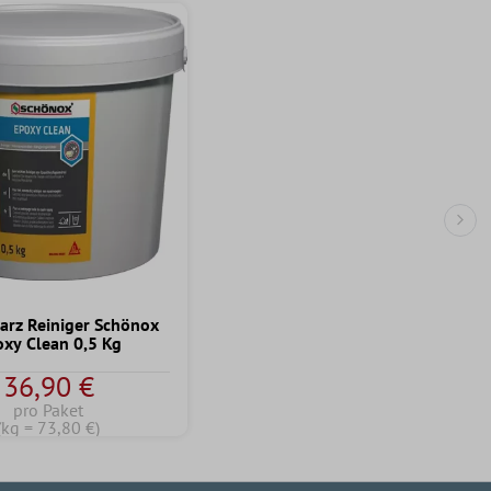
Näc
arz Reiniger Schönox
oxy Clean 0,5 Kg
36,90 €
pro Paket
(kg = 73,80 €)