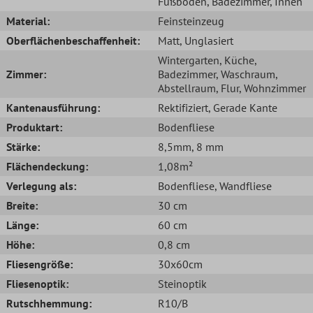
Fußboden
, Badezimmer
, Innen
Material:
Feinsteinzeug
Oberflächenbeschaffenheit:
Matt
, Unglasiert
Wintergarten
, Küche
,
Zimmer:
Badezimmer
, Waschraum
,
Abstellraum
, Flur
, Wohnzimmer
Kantenausführung:
Rektifiziert
, Gerade Kante
Produktart:
Bodenfliese
Stärke:
8,5mm
, 8 mm
Flächendeckung:
1,08m²
Verlegung als:
Bodenfliese
, Wandfliese
Breite:
30 cm
Länge:
60 cm
Höhe:
0,8 cm
Fliesengröße:
30x60cm
Fliesenoptik:
Steinoptik
Rutschhemmung:
R10/B