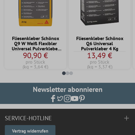
Fliesenkleber Schönox
Fliesenkleber Schönox
Q9 W Weiß Flexibler
Q6 Universal
Universal Pulverkleber
Pulverkleber 4 Kg
90,90 €
13,49 €
25 KG
pro Stück
pro Stück
(kg = 3,64 €)
(kg = 3,37 €)
Newsletter abonnieren
SERVICE-HOTLINE
Vertrag widerrufen