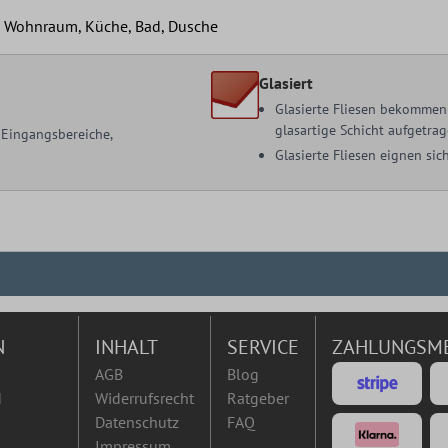
t, Wohnraum, Küche, Bad, Dusche
Glasiert
Glasierte Fliesen bekommen 
glasartige Schicht aufgetrag
, Eingangsbereiche,
Glasierte Fliesen eignen s
N
INHALT
SERVICE
ZAHLUNGSM
AGB
Blog
d
Widerrufsrecht
Ratgeber
Datenschutz
FAQ
Impressum