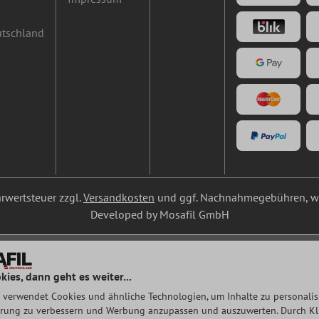
utschland
ehrwertsteuer zzgl.
Versandkosten
und ggf. Nachnahmegebühren, we
Developed by Mosafil GmbH
kies, dann geht es weiter...
 verwendet Cookies und ähnliche Technologien, um Inhalte zu personalisi
rung zu verbessern und Werbung anzupassen und auszuwerten. Durch Klic