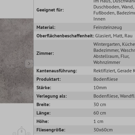
Im Haus
, Duschwan
Duschboden
, Wand
Geeignet für:
Fußboden
, Badezim
Innen
Material:
Feinsteinzeug
Oberflächenbeschaffenheit:
Glasiert
, Matt
, Rau
Wintergarten
, Küche
Badezimmer
, Wasch
Zimmer:
Abstellraum
, Flur
,
Wohnzimmer
Kantenausführung:
Rektifiziert
, Gerade 
Produktart:
Bodenfliese
Stärke:
10mm
Verlegung als:
Bodenfliese
, Wandfl
Breite:
30 cm
Länge:
60 cm
Höhe:
1 cm
Fliesengröße:
30x60cm