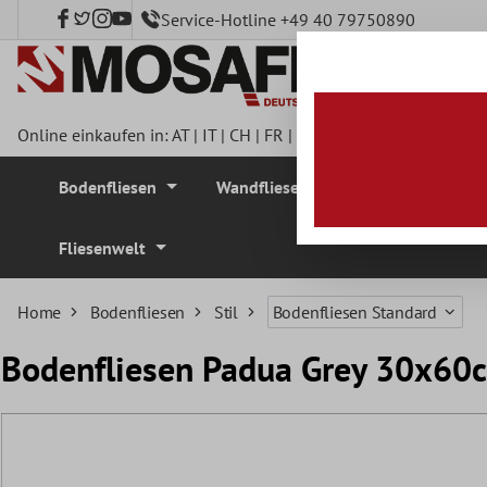
Service-Hotline +49 40 79750890
nhalt springen
Online einkaufen in:
AT
|
IT
|
CH
|
FR
|
DE
|
UK
|
CZ
|
SE
|
DK
|
BE
Bodenfliesen
Wandfliesen
Mosaikfliesen
Fliesenwelt
Home
Bodenfliesen
Stil
Bodenfliesen Standard
Bodenfliesen Padua Grey 30x60