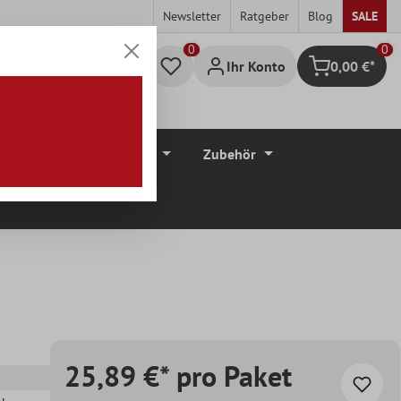
Newsletter
Ratgeber
Blog
SALE
0
Ihr Konto
0,00 €*
Warenkorb
düre
Bodenbeläge
Zubehör
25,89 €* pro Paket