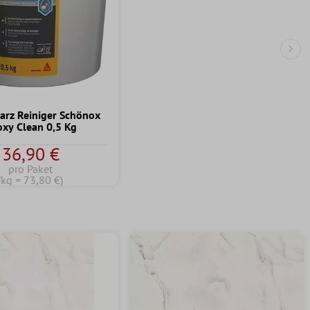
Näc
arz Reiniger Schönox
oxy Clean 0,5 Kg
36,90 €
pro Paket
(kg = 73,80 €)