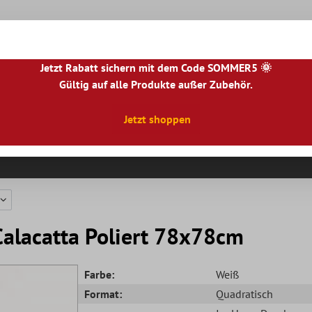
Jetzt Rabatt sichern mit dem Code SOMMER5 🌞
Gültig auf alle Produkte außer Zubehör.
|
NL
|
IE
|
ES
|
PL
|
PT
|
FI
|
GR
|
RO
|
NO
|
HU
|
BG
|
HR
|
LU
Jetzt shoppen
Natursteinfliesen
Terrassenplatten
Fliesenbor
Calacatta Poliert 78x78cm
Farbe:
Weiß
Format:
Quadratisch