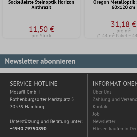
Sockelleiste Steinoptik Horizon
Oregon Metalloptik
Anthrazit
60x120 cm
31,18 €
11,50 €
pro m²
pro Stück
(1.44 m² Paket = 4
Newsletter abonnieren
SERVICE-HOTLINE
INFORMATIONE
Mosafil GmbH
Über Uns
Rothenburgsorter Marktplatz 5
Zahlung und Versan
20539 Hamburg
Kontakt
Job
Unterstützung und Beratung unter:
Newsletter
+4940 79750890
Fliesen kaufen in De