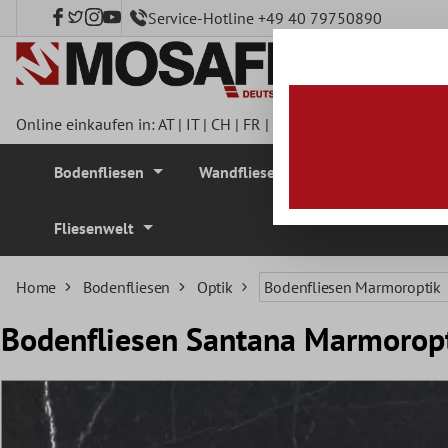
Service-Hotline +49 40 79750890
nhalt springen
Online einkaufen in:
AT
|
IT
|
CH
|
FR
|
DE
|
UK
|
CZ
|
SE
|
DK
|
BE
Bodenfliesen
Wandfliesen
Mosaikfliesen
Fliesenwelt
Home
Bodenfliesen
Optik
Bodenfliesen Marmoroptik
Bodenfliesen Santana Marmoropt