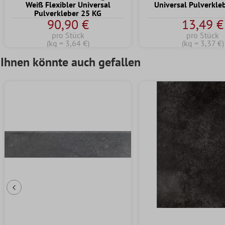
Weiß Flexibler Universal
Universal Pulverkle
Pulverkleber 25 KG
90,90 €
13,49 €
pro Stück
pro Stück
(kg = 3,64 €)
(kg = 3,37 €)
Ihnen könnte auch gefallen
Vorherige Folie