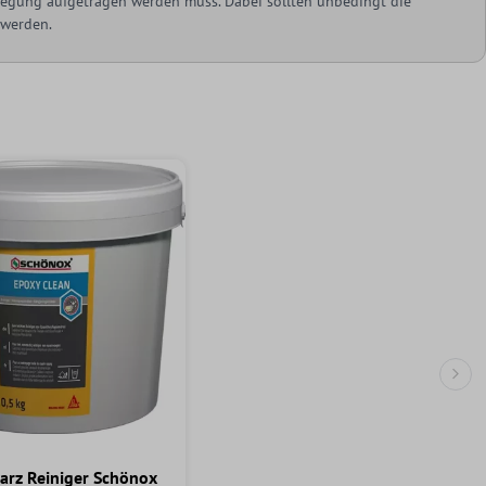
rlegung aufgetragen werden muss. Dabei sollten unbedingt die
 werden.
Näc
arz Reiniger Schönox