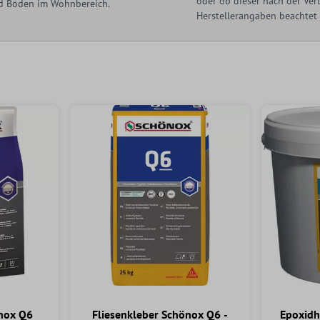
oder ob dieser nach der Ve
nd Böden im Wohnbereich.
Herstellerangaben beachtet
önox Q6
Fliesenkleber Schönox Q6 -
Epoxidh