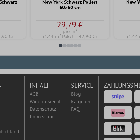
 Schwarz
New York Schwarz Poliert
New Y
60x60 cm
29,79 €
pro m²
4,90 €)
(1.44 m² Paket = 42,90 €)
(1.44 
N
INHALT
SERVICE
ZAHLUNGSM
AGB
Blog
d
Widerrufsrecht
Ratgeber
Datenschutz
FAQ
Impressum
utschland