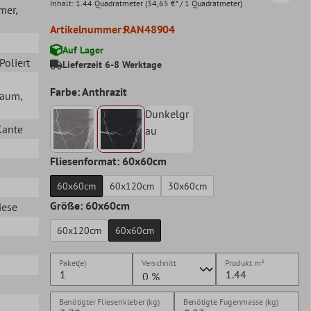
Inhalt:
1.44 Quadratmeter
(34,65 €* / 1 Quadratmeter)
mer
,
Artikelnummer:
RAN48904
Auf Lager
 Poliert
Lieferzeit 6-8 Werktage
Farbe: Anthrazit
lraum
,
Dunkelgr
Kante
au
Fliesenformat: 60x60cm
60x60cm
60x120cm
30x60cm
Größe: 60x60cm
iese
60x120cm
60x60cm
Paket(e)
Verschnitt
Produkt
m²
Benötigter Fliesenkleber (kg)
Benötigte Fugenmasse (kg)