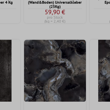
ber 4 Kg
(Wand&Boden) Universalkleber
Ep
(25Kg)
59,90 €
pro Stück
(kg = 2,40 €)