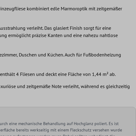
teinzeugfliese kombiniert edle Marmoroptik mit zeitgemäßer
sstrahlung verleiht. Das glasiert Finish sorgt für eine
erung ermöglicht präzise Kanten und eine nahezu nahtlose
 Badezimmer, Duschen und Küchen. Auch für Fußbodenheizung
nthält 4 Fliesen und deckt eine Fläche von 1,44 m² ab.
uxuriöse und zeitgemäße Note verleiht, während es gleichzeitig
urch eine mechanische Behandlung auf Hochglanz poliert. Es ist
berfläche bereits werkseitig mit einem Fleckschutz versehen wurde