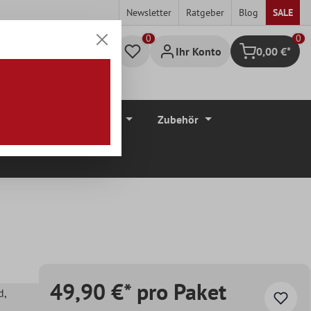
Newsletter
Ratgeber
Blog
SALE
0
Ihr Konto
0,00 €*
Warenkorb
düre
Bodenbeläge
Zubehör
49,90 €* pro Paket
d
,