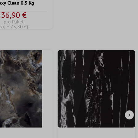
oxy Clean 0,5 Kg
36,90 €
pro Paket
(kg = 73,80 €)
Näc