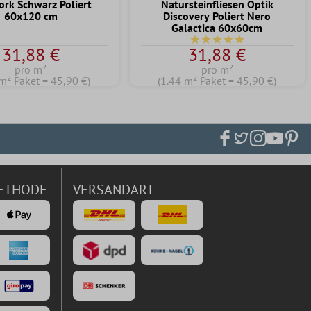
ork Schwarz Poliert
Natursteinfliesen Optik
60x120 cm
Discovery Poliert Nero
Galactica 60x60cm
Durchschnittliche Bewert
31,88 €
31,88 €
pro m²
pro m²
m² Paket = 45,90 €)
(1.44 m² Paket = 45,90 €)
ETHODE
VERSANDART