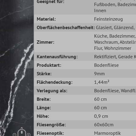
Geeignet für:
Fußboden
, Badezim
Innen
Material:
Feinsteinzeug
Oberflächenbeschaffenheit:
Glasiert
, Glänzend
,
Küche
, Badezimmer
,
Zimmer:
Waschraum
, Abstel
Flur
, Wohnzimmer
Kantenausführung:
Rektifiziert
, Gerade 
Produktart:
Bodenfliese
Stärke:
9mm
Flächendeckung:
1,44m²
Verlegung als:
Bodenfliese
, Wandfl
Breite:
60 cm
Länge:
60 cm
Höhe:
0,9 cm
Fliesengröße:
60x60cm
Fliesenoptik:
Marmoroptik