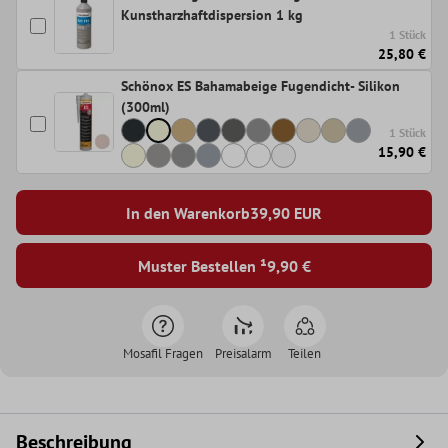
Kunstharzhaftdispersion 1 kg
1 Stück
25,80 €
Schönox ES Bahamabeige Fugendicht- Silikon
(300ml)
1 Stück
15,90 €
In den Warenkorb
39,90
EUR
Muster Bestellen ¹
9,90 €
Mosafil Fragen
Preisalarm
Teilen
Beschreibung