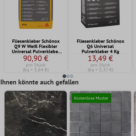
Fliesenkleber Schönox
Fliesenkleber Schönox
Q9 W Weiß Flexibler
Q6 Universal
Universal Pulverkleber
Pulverkleber 4 Kg
90,90 €
13,49 €
25 KG
pro Stück
pro Stück
(kg = 3,64 €)
(kg = 3,37 €)
Ihnen könnte auch gefallen
Kostenlose Muster