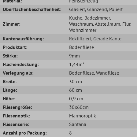
Material:
Feinsteinzeug
Oberflächenbeschaffenheit:
Glasiert
, Glänzend
, Poliert
Küche
, Badezimmer
,
Zimmer:
Waschraum
, Abstellraum
, Flur
,
Wohnzimmer
Kantenausführung:
Rektifiziert
, Gerade Kante
Produktart:
Bodenfliese
Stärke:
9mm
Flächendeckung:
1,44m²
Verlegung als:
Bodenfliese
, Wandfliese
Breite:
30 cm
Länge:
60 cm
Höhe:
0,9 cm
Fliesengröße:
30x60cm
Fliesenoptik:
Marmoroptik
Fliesenserie:
Santana
Anzahl pro Packung:
8