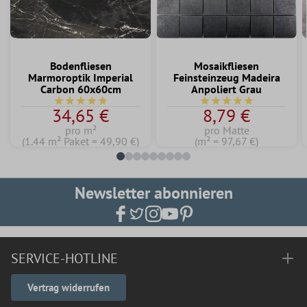
Bodenfliesen
Mosaikfliesen
Marmoroptik Imperial
Feinsteinzeug Madeira
Carbon 60x60cm
Anpoliert Grau
Durchschnittliche Bewertung von 5 von 5 Sternen
Durchschnittliche Bew
34,65 €
8,79 €
pro m²
pro Matte
(1.44 m² Paket = 49,90 €)
(m² = 97,67 €)
Newsletter abonnieren
SERVICE-HOTLINE
Vertrag widerrufen