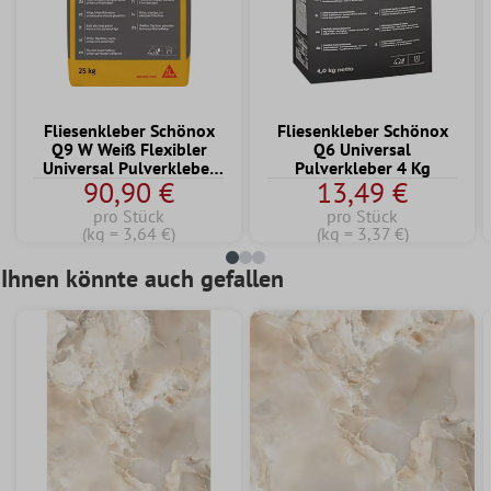
Fliesenkleber Schönox
Fliesenkleber Schönox
Q9 W Weiß Flexibler
Q6 Universal
Universal Pulverkleber
Pulverkleber 4 Kg
90,90 €
13,49 €
25 KG
pro Stück
pro Stück
(kg = 3,64 €)
(kg = 3,37 €)
Ihnen könnte auch gefallen