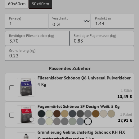
60x60cm
30x60cm
Paket(e)
Verschnitt
Produkt
m²
Benötigter Fliesenkleber (kg)
Benötigte Fugenmasse (kg)
Grundierung (kg)
Passendes Zubehör
Fliesenkleber Schönox Q6 Universal Pulverkleber
4 Kg
1 Stück
13,49 €
Fugenmörtel Schönox SF Design Weiß 5 Kg
1 Paket
27,91 €
Grundierung Gebrauchsfertig Schönox KH FIX
Kunstharzhaftdispersion 1 kg