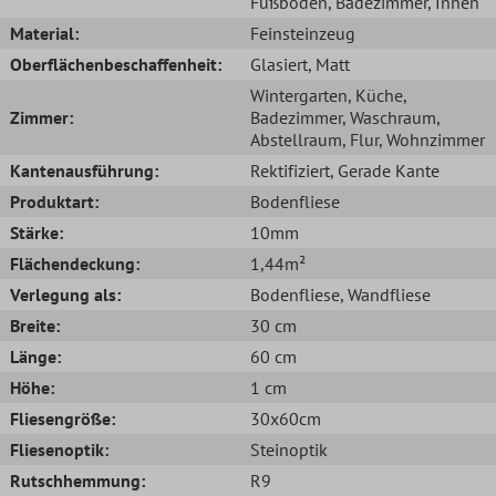
Fußboden
, Badezimmer
, Innen
Material:
Feinsteinzeug
Oberflächenbeschaffenheit:
Glasiert
, Matt
Wintergarten
, Küche
,
Zimmer:
Badezimmer
, Waschraum
,
Abstellraum
, Flur
, Wohnzimmer
Kantenausführung:
Rektifiziert
, Gerade Kante
Produktart:
Bodenfliese
Stärke:
10mm
Flächendeckung:
1,44m²
Verlegung als:
Bodenfliese
, Wandfliese
Breite:
30 cm
Länge:
60 cm
Höhe:
1 cm
Fliesengröße:
30x60cm
Fliesenoptik:
Steinoptik
Rutschhemmung:
R9