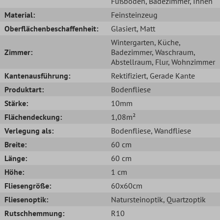
Fußboden
, Badezimmer
, Innen
Material:
Feinsteinzeug
Oberflächenbeschaffenheit:
Glasiert
, Matt
Wintergarten
, Küche
,
Zimmer:
Badezimmer
, Waschraum
,
Abstellraum
, Flur
, Wohnzimmer
Kantenausführung:
Rektifiziert
, Gerade Kante
Produktart:
Bodenfliese
Stärke:
10mm
Flächendeckung:
1,08m²
Verlegung als:
Bodenfliese
, Wandfliese
Breite:
60 cm
Länge:
60 cm
Höhe:
1 cm
Fliesengröße:
60x60cm
Fliesenoptik:
Natursteinoptik
, Quartzoptik
Rutschhemmung:
R10