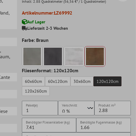
d
,
Inhalt:
2.88 Quadratmeter
(56,56 €* / 1 Quadratmeter)
Wand
,
Artikelnummer:
LZ69992
Auf Lager
Lieferzeit 2-3 Wochen
Farbe: Braun
,
raum
,
Fliesenformat: 120x120cm
Kante
60x60cm
60x120cm
30x60cm
120x120cm
120x260cm
Paket(e)
Verschnitt
Produkt
m²
iese
Benötigter Fliesenkleber (kg)
Benötigte Fugenmasse (kg)