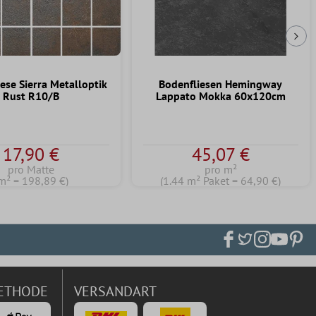
Näc
ese Sierra Metalloptik
Bodenfliesen Hemingway
Rust R10/B
Lappato Mokka 60x120cm
17,90 €
45,07 €
pro Matte
pro m²
m² = 198,89 €)
(1.44 m² Paket = 64,90 €)
ETHODE
VERSANDART