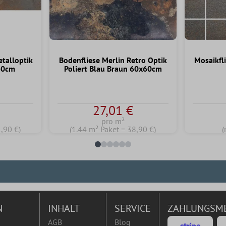
etalloptik
Bodenfliese Merlin Retro Optik
Mosaikfli
60cm
Poliert Blau Braun 60x60cm
en
27,01 €
pro m²
1,90 €)
(1.44 m² Paket = 38,90 €)
(
N
INHALT
SERVICE
ZAHLUNGSM
AGB
Blog