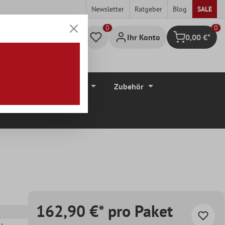
Newsletter
Ratgeber
Blog
SALE
0
Ihr Konto
0,00 €*
Warenkorb
düre
Bodenbeläge
Zubehör
162,90 €* pro Paket