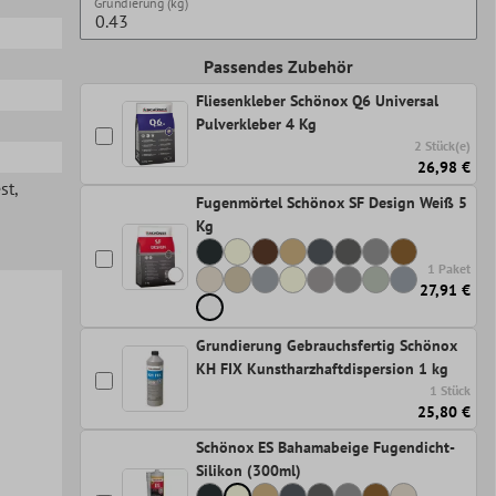
Grundierung (kg)
Passendes Zubehör
Fliesenkleber Schönox Q6 Universal
Pulverkleber 4 Kg
2 Stück(e)
26,98 €
st
,
Fugenmörtel Schönox SF Design Weiß 5
Kg
1 Paket
27,91 €
Grundierung Gebrauchsfertig Schönox
KH FIX Kunstharzhaftdispersion 1 kg
1 Stück
25,80 €
Schönox ES Bahamabeige Fugendicht-
Silikon (300ml)