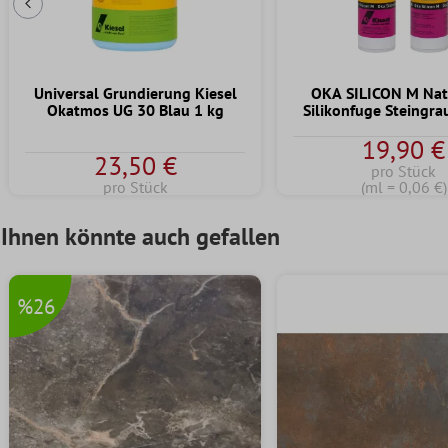
Vorherige Folie
Universal Grundierung Kiesel
OKA SILICON M Nat
Okatmos UG 30 Blau 1 kg
Silikonfuge Steingra
19,90 €
23,50 €
pro Stück
pro Stück
(ml = 0,06 €)
Ihnen könnte auch gefallen
%26