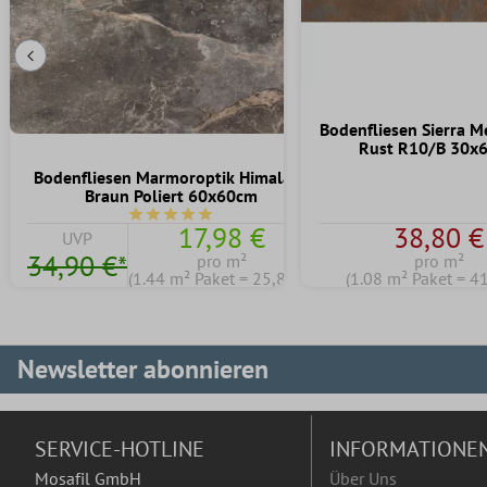
Vorherige Folie
Bodenfliesen Sierra M
Rust R10/B 30x
Bodenfliesen Marmoroptik Himalaya
Braun Poliert 60x60cm
Durchschnittliche Bewertung von 5 von 5 Stern
17,98 €
38,80 €
UVP
34,90 €*
pro m²
pro m²
(1.44 m² Paket = 25,89 €)
(1.08 m² Paket = 4
Newsletter abonnieren
SERVICE-HOTLINE
INFORMATIONE
Mosafil GmbH
Über Uns