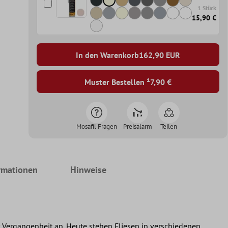
1 Stück
15,90 €
In den Warenkorb
162,90
EUR
Muster Bestellen ¹
7,90 €
Mosafil Fragen
Preisalarm
Teilen
rmationen
Hinweise
 Vergangenheit an. Heute stehen Fliesen in verschiedenen