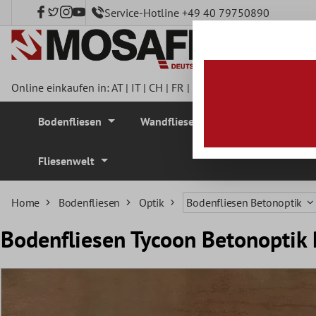
Service-Hotline +49 40 79750890
nhalt springen
Online einkaufen in:
AT
|
IT
|
CH
|
FR
|
DE
|
UK
|
CZ
|
SE
|
DK
|
BE
Bodenfliesen
Wandfliesen
Mosaikfliesen
Fliesenwelt
Home
Bodenfliesen
Optik
Bodenfliesen Betonoptik
Bodenfliesen Tycoon Betonopti