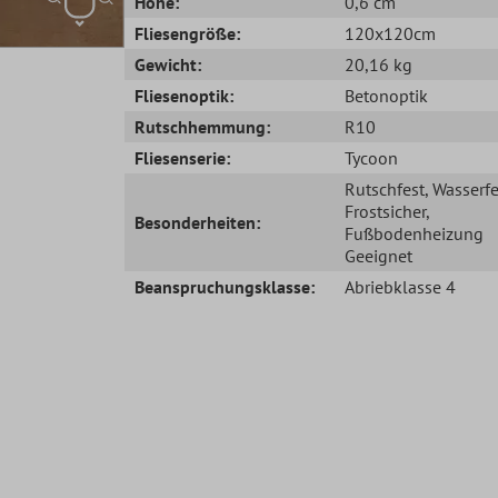
Höhe:
0,6 cm
Fliesengröße:
120x120cm
Gewicht:
20,16 kg
Fliesenoptik:
Betonoptik
Rutschhemmung:
R10
Fliesenserie:
Tycoon
Rutschfest
, Wasserfe
Frostsicher
,
Besonderheiten:
Fußbodenheizung
Geeignet
Beanspruchungsklasse:
Abriebklasse 4