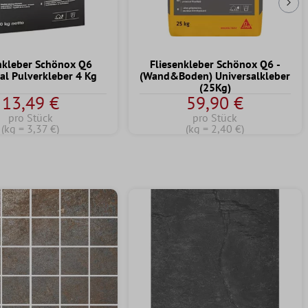
Näc
nkleber Schönox Q6
Fliesenkleber Schönox Q6 -
al Pulverkleber 4 Kg
(Wand&Boden) Universalkleber
(25Kg)
13,49 €
59,90 €
pro Stück
pro Stück
(kg = 3,37 €)
(kg = 2,40 €)