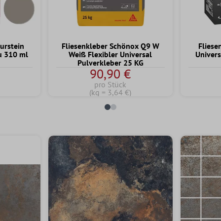
urstein
Fliesenkleber Schönox Q9 W
Fliese
u 310 ml
Weiß Flexibler Universal
Univers
Pulverkleber 25 KG
90,90 €
pro Stück
(kg = 3,64 €)