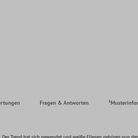
rtungen
Fragen & Antworten
¹Musterinfo
. Der Trend hat sich gewendet und weiße Fliesen gehören nun der