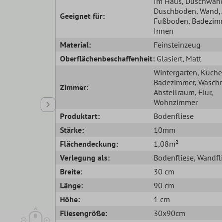
Im Haus
, Duschwan
Duschboden
, Wand
Geeignet für:
Fußboden
, Badezim
Innen
Material:
Feinsteinzeug
Oberflächenbeschaffenheit:
Glasiert
, Matt
Wintergarten
, Küche
Badezimmer
, Wasch
Zimmer:
Abstellraum
, Flur
,
Wohnzimmer
Produktart:
Bodenfliese
Stärke:
10mm
Flächendeckung:
1,08m²
Verlegung als:
Bodenfliese
, Wandfl
Breite:
30 cm
Länge:
90 cm
Höhe:
1 cm
Fliesengröße:
30x90cm