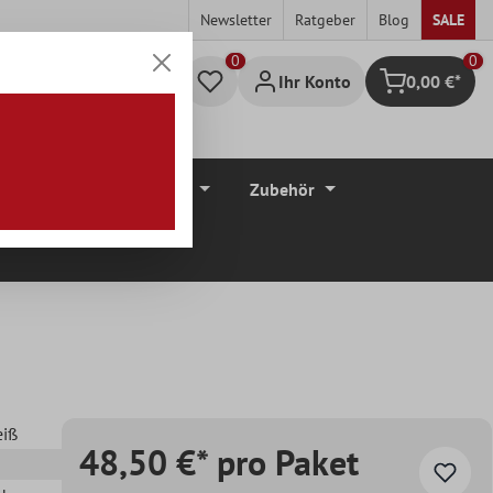
Newsletter
Ratgeber
Blog
SALE
0
Ihr Konto
0,00 €*
Warenkorb
düre
Bodenbeläge
Zubehör
eiß
48,50 €* pro Paket