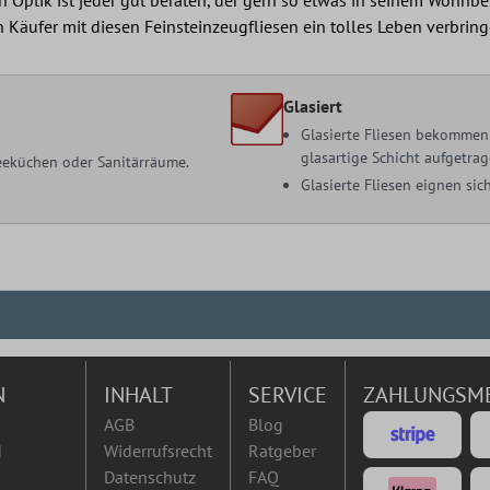
 Käufer mit diesen Feinsteinzeugfliesen ein tolles Leben verbring
Glasiert
Glasierte Fliesen bekommen 
glasartige Schicht aufgetrag
 Teeküchen oder Sanitärräume.
Glasierte Fliesen eignen s
N
INHALT
SERVICE
ZAHLUNGSM
AGB
Blog
d
Widerrufsrecht
Ratgeber
Datenschutz
FAQ