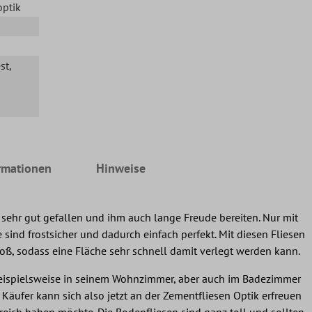
optik
st
,
rmationen
Hinweise
sehr gut gefallen und ihm auch lange Freude bereiten. Nur mit
 sind frostsicher und dadurch einfach perfekt. Mit diesen Fliesen
groß, sodass eine Fläche sehr schnell damit verlegt werden kann.
 beispielsweise in seinem Wohnzimmer, aber auch im Badezimmer
 Käufer kann sich also jetzt an der Zementfliesen Optik erfreuen
ereich haben möchte. Die Bodenfliesen sind ganz toll und sollten