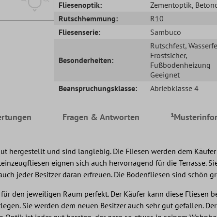
Fliesenoptik:
Zementoptik
, Beton
Rutschhemmung:
R10
Fliesenserie:
Sambuco
Rutschfest
, Wasserfe
Frostsicher
,
Besonderheiten:
Fußbodenheizung
Geeignet
Beanspruchungsklasse:
Abriebklasse 4
rtungen
Fragen & Antworten
¹Musterinfo
 hergestellt und sind langlebig. Die Fliesen werden dem Käufer 
inzeugfliesen eignen sich auch hervorragend für die Terrasse. Sie
 auch jeder Besitzer daran erfreuen. Die Bodenfliesen sind schön 
 für den jeweiligen Raum perfekt. Der Käufer kann diese Fliesen
erlegen. Sie werden dem neuen Besitzer auch sehr gut gefallen. Der
en Optik ist jeder gut beraten, der gern so etwas in seinem Wohnb