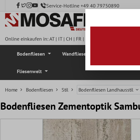
Service-Hotline +49 40 79750890
nhalt springen
Online einkaufen in:
AT
|
IT
|
CH
|
FR
|
DE
|
UK
|
CZ
|
SE
|
DK
|
BE
Bodenfliesen
Wandfliesen
Mosaikfliesen
Fliesenwelt
Home
Bodenfliesen
Stil
Bodenfliesen Landhausstil
Bodenfliesen Zementoptik Sam