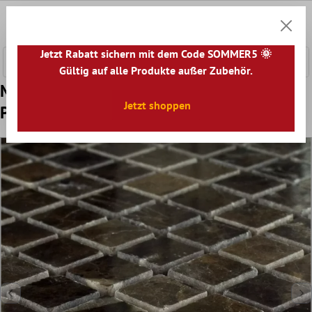
nhalt springen
0
Warenk
Jetzt Rabatt sichern mit dem Code SOMMER5 🌞
Gültig auf alle Produkte außer Zubehör.
Muster von Mosaikfliesen Marmor Braun
Jetzt shoppen
Poliert