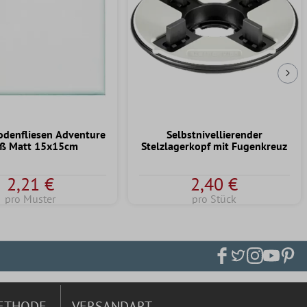
Näc
odenfliesen Adventure
Selbstnivellierender
ß Matt 15x15cm
Stelzlagerkopf mit Fugenkreuz
2,21 €
2,40 €
pro Muster
pro Stück
ETHODE
VERSANDART