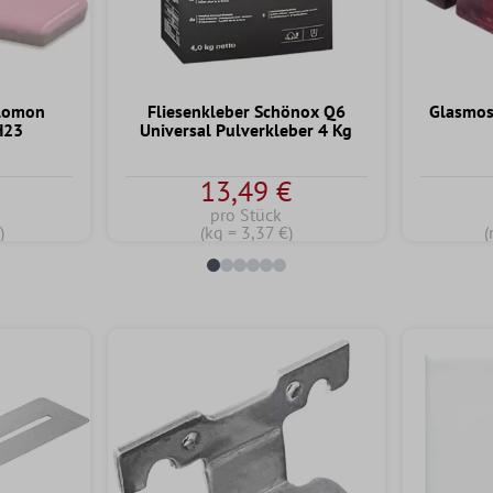
alomon
Fliesenkleber Schönox Q6
Glasmos
H23
Universal Pulverkleber 4 Kg
13,49 €
pro Stück
)
(kg = 3,37 €)
(