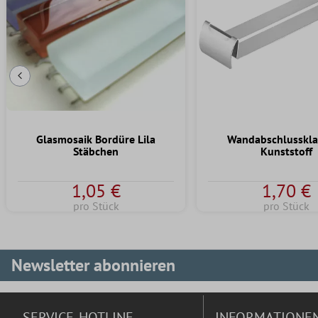
Vorherige Folie
Glasmosaik Bordüre Lila
Wandabschlusskl
Stäbchen
Kunststoff
1,05 €
1,70 €
pro Stück
pro Stück
Newsletter abonnieren
SERVICE-HOTLINE
INFORMATIONE