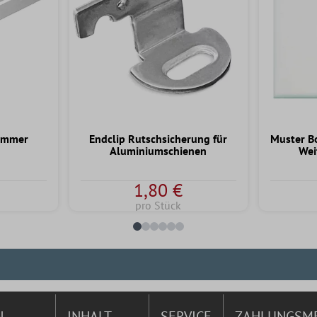
ammer
Endclip Rutschsicherung für
Muster B
Aluminiumschienen
Wei
1,80 €
pro Stück
N
INHALT
SERVICE
ZAHLUNGSM