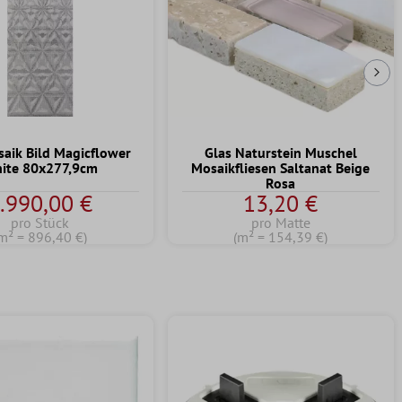
Näc
saik Bild Magicflower
Glas Naturstein Muschel
ite 80x277,9cm
Mosaikfliesen Saltanat Beige
Rosa
.990,00 €
13,20 €
pro Stück
pro Matte
m² = 896,40 €)
(m² = 154,39 €)