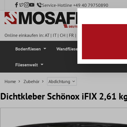
Service-Hotline +49 40 79750890
nhalt springen
Online einkaufen in:
AT
|
IT
|
CH
|
FR
|
DE
|
UK
|
CZ
|
SE
|
DK
|
BE
Bodenfliesen
Wandfliesen
Mosaikfliesen
Fliesenwelt
Home
Zubehör
Abdichtung
Dichtkleber Schönox iFIX 2,61 k