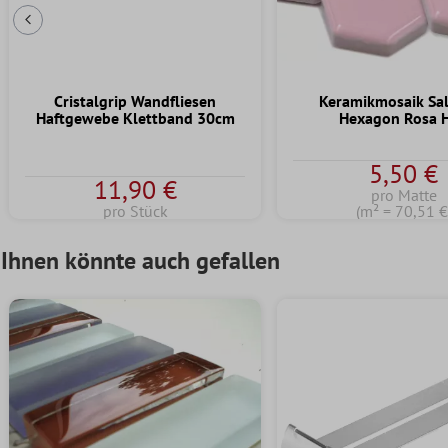
Vorherige Folie
Cristalgrip Wandfliesen
Keramikmosaik S
Haftgewebe Klettband 30cm
Hexagon Rosa 
5,50 €
11,90 €
pro Matte
pro Stück
(m² = 70,51 €
Ihnen könnte auch gefallen