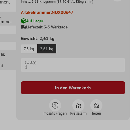
Innen
,
Inhalt:
2.61 Kilogramm
(19,50 €* / 1 Kilogramm)
Artikelnummer:
NOX00647
,
Auf Lager
zimmer
Lieferzeit 3-5 Werktage
Gewicht: 2,61 kg
7,8 kg
2,61 kg
her
,
Stück(e)
ht
In den Warenkorb
Mosafil Fragen
Preisalarm
Teilen