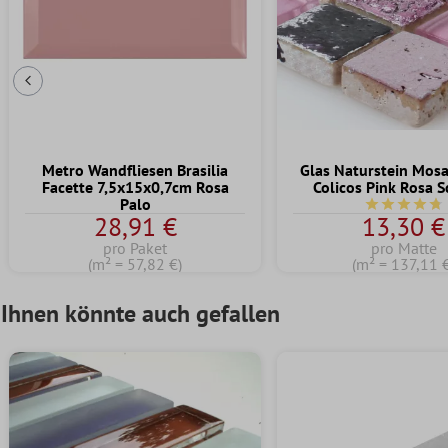
Vorherige Folie
Metro Wandfliesen Brasilia
Glas Naturstein Mosa
Facette 7,5x15x0,7cm Rosa
Colicos Pink Rosa 
Palo
Durchschnit
28,91 €
13,30 €
pro Paket
pro Matte
(m² = 57,82 €)
(m² = 137,11 
Ihnen könnte auch gefallen